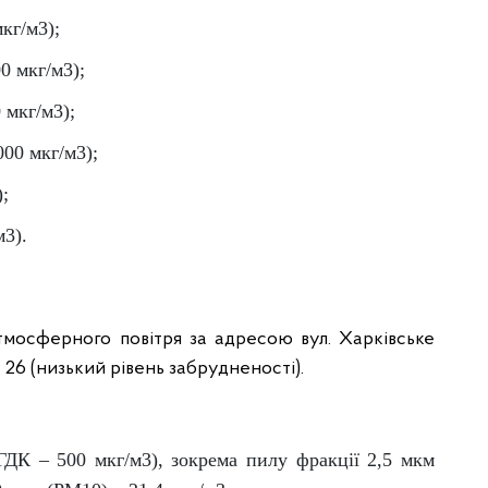
кг/м3);
0 мкг/м3);
 мкг/м3);
000 мкг/м3);
);
м3).
тмосферного повітря за адресою вул. Харківське
– 26 (низький рівень забрудненості).
(ГДК – 500 мкг/м3), зокрема пилу фракції 2,5 мкм