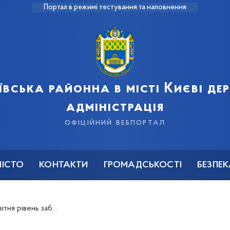
Портал в режимі тестування та наповнення
ївська районна в місті Києві д
адміністрація
офіційний вебпортал
МІСТО
КОНТАКТИ
ГРОМАДСЬКОСТІ
БЕЗПЕ
низький, радіаційний фон – у нормі