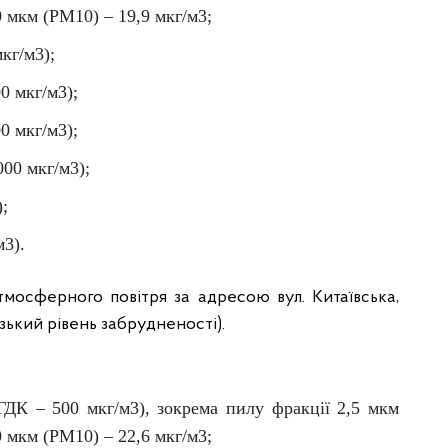
0 мкм (PM10) – 19,9 мкг/м3;
кг/м3);
0 мкг/м3);
0 мкг/м3);
000 мкг/м3);
);
м3).
мосферного повітря за адресою вул. Китаївська,
изький рівень забрудненості).
(ГДК – 500 мкг/м3), зокрема пилу фракції 2,5 мкм
0 мкм (PM10) – 22,6 мкг/м3;