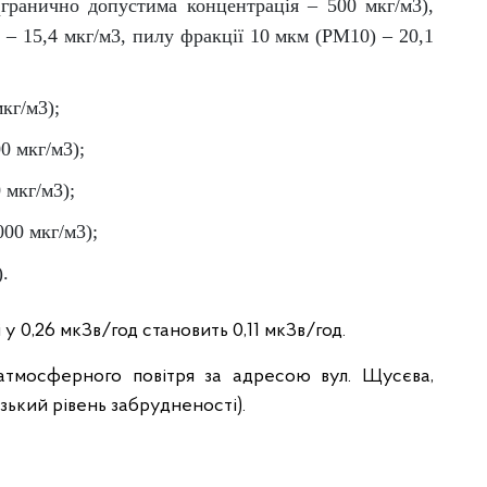
(гранично допустима концентрація – 500 мкг/м3),
 – 15,4 мкг/м3, пилу фракції 10 мкм (PM10) – 20,1
кг/м3);
0 мкг/м3);
 мкг/м3);
000 мкг/м3);
).
у 0,26 мкЗв/год становить 0,11 мкЗв/год.
атмосферного повітря за адресою вул. Щусєва,
изький рівень забрудненості).