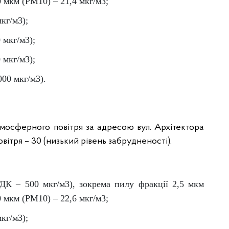
0 мкм (PM10) – 21,4 мкг/м3;
кг/м3);
 мкг/м3);
 мкг/м3);
000 мкг/м3).
мосферного повітря за адресою вул. Архітектора
овітря – 30 (низький рівень забрудненості).
ГДК – 500 мкг/м3), зокрема пилу фракції 2,5 мкм
0 мкм (PM10) – 22,6 мкг/м3;
кг/м3);