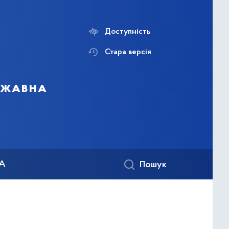
Доступність
Стара версія
ержавна
КА
Пошук