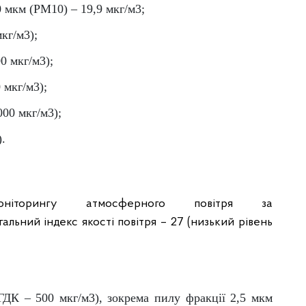
0 мкм (PM10) – 19,9 мкг/м3;
кг/м3);
0 мкг/м3);
 мкг/м3);
000 мкг/м3);
).
ніторингу атмосферного повітря за
льний індекс якості повітря – 27 (низький рівень
(ГДК – 500 мкг/м3), зокрема пилу фракції 2,5 мкм