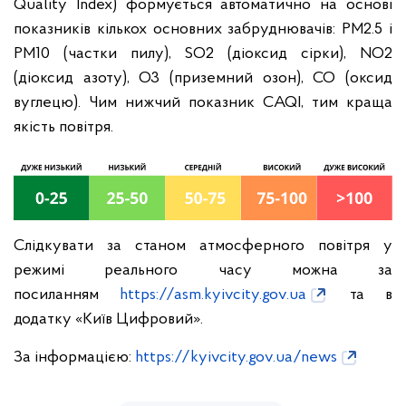
Quality Index) формується автоматично на основі
показників кількох основних забруднювачів: PM2.5 і
PM10 (частки пилу), SO2 (діоксид сірки), NO2
(діоксид азоту), О3 (приземний озон), CO (оксид
вуглецю). Чим нижчий показник CAQI, тим краща
якість повітря.
Слідкувати за станом атмосферного повітря у
режимі реального часу можна за
посиланням
https://asm.kyivcity.gov.ua
та в
додатку «Київ Цифровий».
За інформацією:
https://kyivcity.gov.ua/news