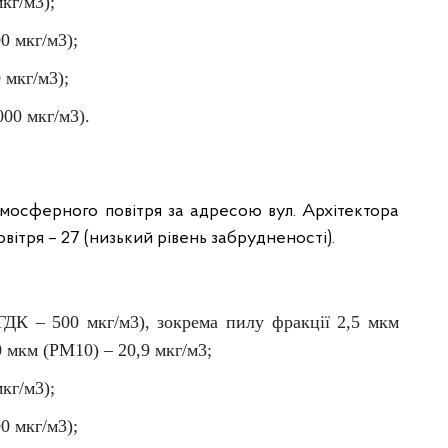
кг/м3);
0 мкг/м3);
 мкг/м3);
000 мкг/м3).
мосферного повітря за адресою вул. Архітектора
овітря – 27 (низький рівень забрудненості).
(ГДК – 500 мкг/м3), зокрема пилу фракції 2,5 мкм
0 мкм (PM10) – 20,9 мкг/м3;
кг/м3);
0 мкг/м3);