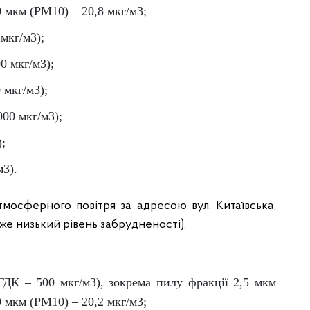
0 мкм (PM10) – 20,8 мкг/м3;
 мкг/м3);
0 мкг/м3);
 мкг/м3);
000 мкг/м3);
);
м3).
мосферного повітря за адресою вул. Китаївська,
дуже низький рівень забрудненості).
(ГДК – 500 мкг/м3), зокрема пилу фракції 2,5 мкм
0 мкм (PM10) – 20,2 мкг/м3;