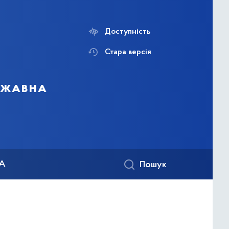
Доступність
Стара версія
ержавна
КА
Пошук