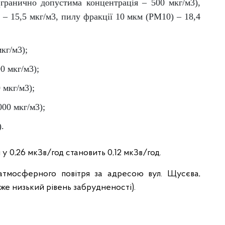
(гранично допустима концентрація – 500 мкг/м3),
 – 15,5 мкг/м3, пилу фракції 10 мкм (PM10) – 18,4
кг/м3);
0 мкг/м3);
 мкг/м3);
000 мкг/м3);
).
у 0,26 мкЗв/год становить 0,12 мкЗв/год.
атмосферного повітря за адресою вул. Щусєва,
дуже низький рівень забрудненості).