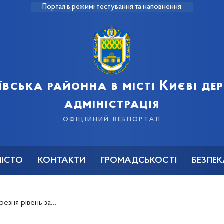
Портал в режимі тестування та наповнення
ївська районна в місті Києві д
адміністрація
офіційний вебпортал
МІСТО
КОНТАКТИ
ГРОМАДСЬКОСТІ
БЕЗПЕ
низький, радіаційний фон – у нормі