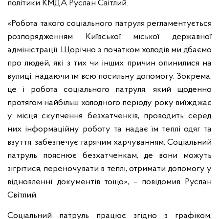
політики КМДА Руслан Світлий.
«Робота такого соціального патруля регламентується
розпорядженням Київської міської державної
адміністрації. Щорічно з початком холодів ми дбаємо
про людей, які з тих чи інших причин опинилися на
вулиці, надаючи їм всю посильну допомогу. Зокрема,
це і робота соціального патруля, який щоденно
протягом найбільш холодного періоду року виїжджає
у місця скупчення безхатченків, проводить серед
них інформаційну роботу та надає їм теплі одяг та
взуття, забезпечує гарячим харчуванням. Соціальний
патруль пояснює безхатченкам, де вони можуть
зігрітися, переночувати в теплі, отримати допомогу у
відновленні документів тощо», – повідомив Руслан
Світлий.
Соціальний патруль працює згідно з графіком,