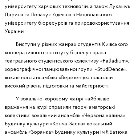
університету харчових технологій, а також Лукашук
Дарина та Лопачук Аделіна з Національного
університету біоресурсів та природокористування
України.
Виступи у різних жанрах студентів Київського
кооперативного інституту бізнесу і права:
театрального студентського колективу «Palladium»,
хореографічної танцювальної групи «StudDence»,
вокального ансамблю «Веретенце» показали
високий рівень підготовки та майстерності.
У вокально-хоровому жанрі найбільше
враження на журі справили творчі аматорські
колективи: вокальний ансамбль «Червона калина»
Будинку культури «Конча-Заспа» вокальний
ансамбль «Зорянка» Будинку культури ім.Я.Батюка,