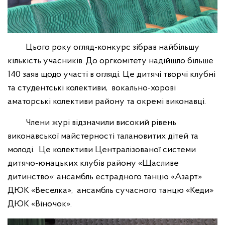
Цього року огляд-конкурс зібрав найбільшу
кількість учасників. До оргкомітету надійшло більше
140 заяв щодо участі в огляді. Це дитячі творчі клубні
та студентські колективи, вокально-хорові
аматорські колективи району та окремі виконавці.
Члени журі відзначили високий рівень
виконавської майстерності талановитих дітей та
молоді. Це колективи Централізованої системи
дитячо-юнацьких клубів району «Щасливе
дитинство»: ансамбль естрадного танцю «Азарт»
ДЮК «Веселка», ансамбль сучасного танцю «Кеди»
ДЮК «Віночок».