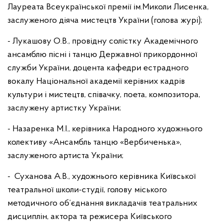
Лауреата Всеукраїнської премії ім.Миколи Лисенка,
заслуженого діяча мистецтв України (голова журі);
- Лукашову О.В., провідну солістку Академічного
ансамблю пісні і танцю Державної прикордонної
служби України, доцента кафедри естрадного
вокалу Національної академії керівних кадрів
культури і мистецтв, співачку, поета, композитора,
заслужену артистку України;
- Назаренка М.І., керівника Народного художнього
колективу «Ансамбль танцю «Вербиченька»,
заслуженого артиста України;
- Суханова А.В., художнього керівника Київської
театральної школи-студії, голову міського
методичного об’єднання викладачів театральних
дисциплін, актора та режисера Київського