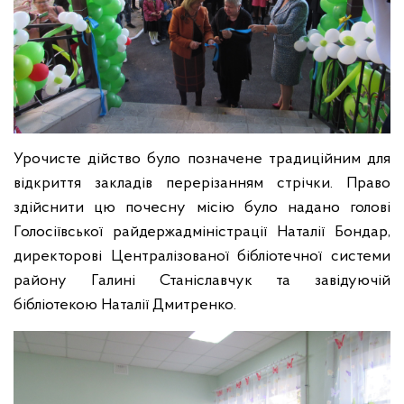
Урочисте дійство було позначене традиційним для
відкриття закладів перерізанням стрічки. Право
здійснити цю почесну місію було надано голові
Голосіївської райдержадміністрації Наталії Бондар,
директорові Централізованої бібліотечної системи
району Галині Станіславчук та завідуючій
бібліотекою Наталії Дмитренко.