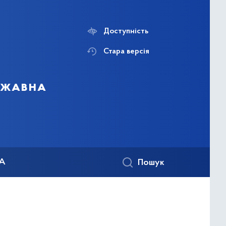
Доступність
Стара версія
ержавна
КА
Пошук