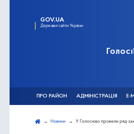
GOV.UA
Державні сайти України
Голосі
ПРО РАЙОН
АДМІНІСТРАЦІЯ
Е-
Новини
У Голосієво провели ряд заходів до Всесвітнього д