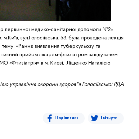
нтр первинної медико-санітарної допомоги №2»
м.Київ, вул.Голосіївська, 53, була проведена лекція
а тему: «Раннє виявлення туберкульозу та
тативний прийом лікарем-фтизіатром завідувачем
МО «Фтизіатрія» в м. Києві, Ліщенко Наталією
ією управління охорони здоров"я Голосіївської РДА
Поділитися
Твітнути