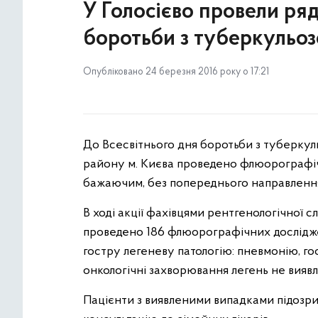
У Голосієво провели ряд
боротьби з туберкульо
Опубліковано 24 березня 2016 року о 17:21
До Всесвітнього дня боротьби з туберкул
району м. Києва проведено флюорографіч
бажаючим, без попереднього направлення
В ході акції фахівцями рентгенологічної 
проведено 186 флюорографічних досліджен
гостру легеневу патологію: пневмонію, го
онкологічні захворювання легень не виявл
Пацієнти з виявленими випадками підозри