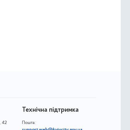
Технічна підтримка
, 42
Пошта:
support.web@kyivcity.gov.ua