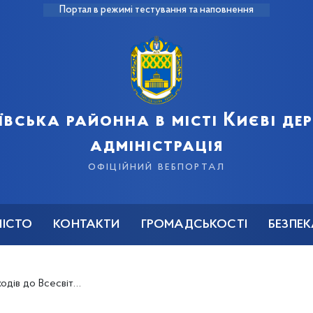
Портал в режимі тестування та наповнення
ївська районна в місті Києві д
адміністрація
офіційний вебпортал
МІСТО
КОНТАКТИ
ГРОМАДСЬКОСТІ
БЕЗПЕ
ня боротьби з туберкульозом