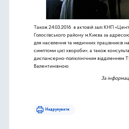
Також 24.03.2016 в актовій залі КНП «Це
Голосіївського району м.Києва за адресою: 
для населення та медичних працівників н
симптоми цієї хвороби», а також консуль
диспансерно-поліклінічним відділенням Т
Валентинівною.
За інформац
Надрукувати