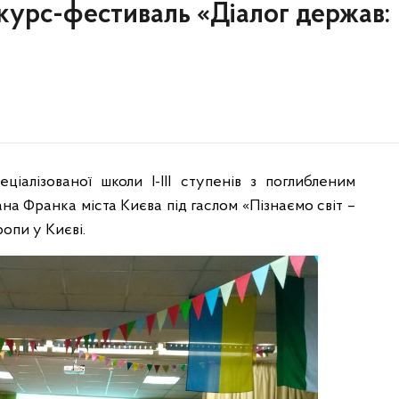
нкурс-фестиваль «Діалог держав:
ціалізованої школи І-ІІІ ступенів з поглибленим
ана Франка міста Києва під гаслом «Пізнаємо світ –
опи у Києві.