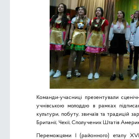
Команди-учасниці презентували сценіч
учнівською молоддю в рамках підписан
культури, побуту, звичаїв та традицій зар
Британії, Чехії, Сполучених Штатів Америк
Переможцями І (районного) етапу ХVІ