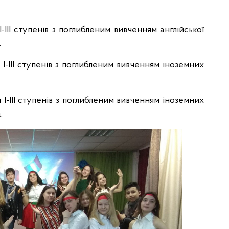
І-ІІІ ступенів з поглибленим вивченням англійської
.
 І-ІІІ ступенів з поглибленим вивченням іноземних
и І-ІІІ ступенів з поглибленим вивченням іноземних
.