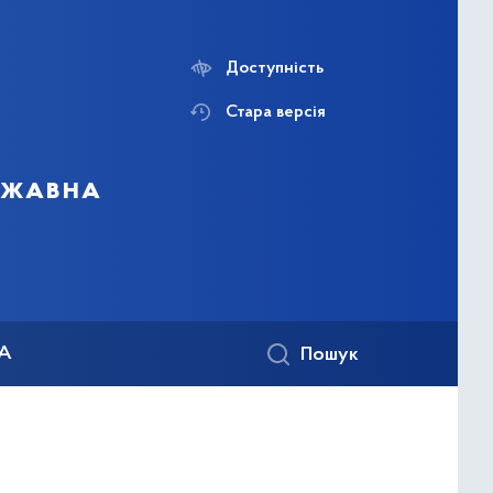
Доступність
Стара версія
ержавна
КА
Пошук