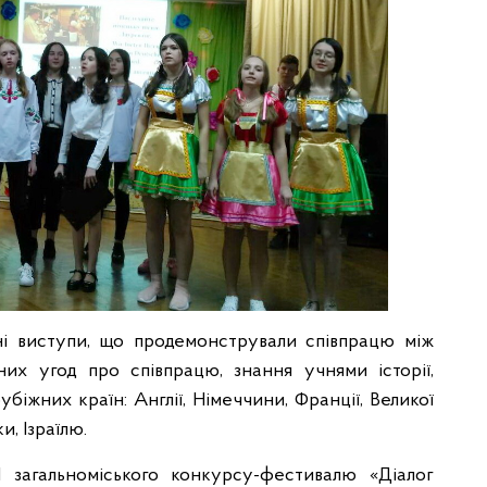
ні виступи, що продемонстрували співпрацю між
их угод про співпрацю, знання учнями історії,
убіжних країн: Англії, Німеччини, Франції, Великої
и, Ізраїлю.
 загальноміського конкурсу-фестивалю «Діалог