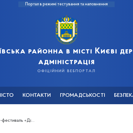
Портал в режимі тестування та наповнення
ївська районна в місті Києві д
адміністрація
офіційний вебпортал
МІСТО
КОНТАКТИ
ГРОМАДСЬКОСТІ
БЕЗПЕ
ржав: партнерство в освіті»