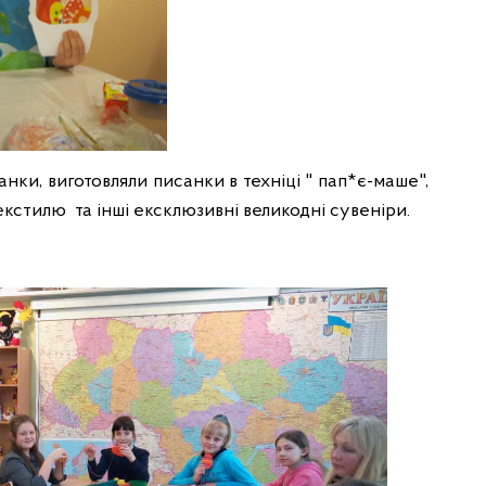
нки, виготовляли писанки в техніці " пап*є-маше",
екстилю та інші ексклюзивні великодні сувеніри.