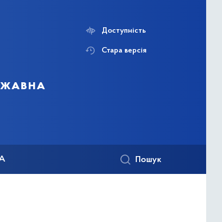
Доступність
Стара версія
ержавна
КА
Пошук