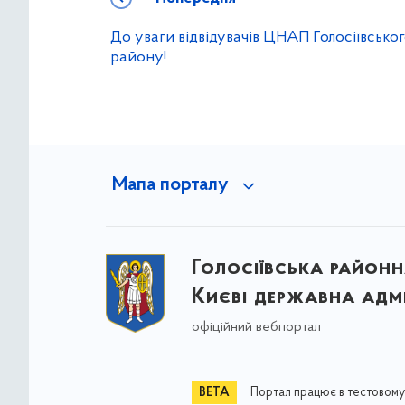
До уваги відвідувачів ЦНАП Голосіївсько
району!
Мапа порталу
Голосіївська районна
Києві державна адмі
офіційний вебпортал
Портал працює в тестовому