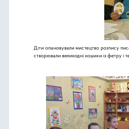
Діти опановували мистецтво розпису писа
створювали великодні кошики із фетру і т