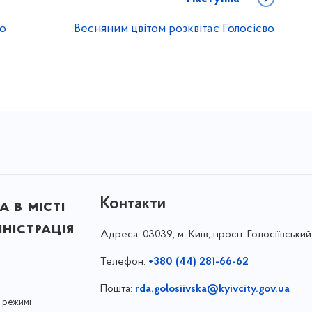
го
Весняним цвітом розквітає Голосієво
Контакти
 в місті
ністрація
Адреса:
03039, м. Київ, просп. Голосіївський
Телефон:
+380 (44) 281-66-62
Пошта:
rda.golosiivska@kyivcity.gov.ua
 режимі