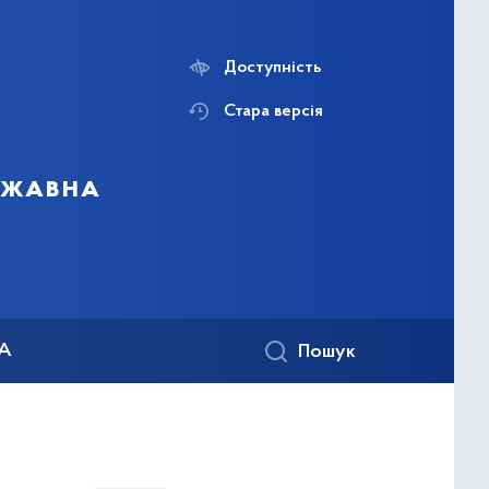
Доступність
Стара версія
ержавна
КА
Пошук