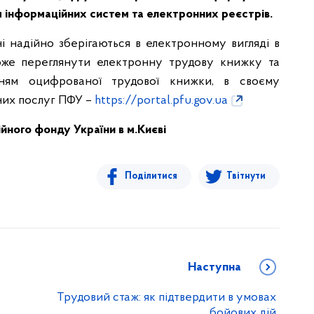
 інформаційних систем та електронних реєстрів.
 надійно зберігаються в електронному вигляді в
може переглянути електронну трудову книжку та
анням оцифрованої трудової книжки, в своєму
них послуг ПФУ –
https://portal.pfu.gov.ua
йного фонду України в м.Києві
Поділитися
Твітнути
Наступна
Трудовий стаж: як підтвердити в умовах
бойових дій