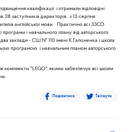
двищення кваліфікації і отримали відповідні
, 28 заступників директорів , з 13 серпня
ителів англійської мови. Практично всі ЗЗСО
 програми і навчального плану від авторського
 два заклади - СШ № 110 імені К.Гапоненка і школа
ьою програмою і навчальним планом авторського
ож комплекти "LEGO", якими забезпечує всі школи
ни.
Поділитися
Твітнути