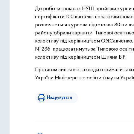
До роботи в класах НУШ пройшли курси пі
сертифікати 100 вчителів початкових класів
розпочнеться курсова підготовка 80-ти вч
району обрали варіанти Типової освітньої
колективу під керівництвом О.Я.Савченко,
№ 236 працюватимуть за Типовою освітн
колективу під керівництвом Шияна Б.Р.
Протягом липня всі заклади отримали так
України Міністерство освіти і науки Украї
Надрукувати