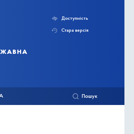
Доступність
Стара версія
ержавна
КА
Пошук