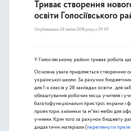
Триває створення новог
освіти Голосіївського р
Опубліковано 24 липня 2018 року о 09:59
У Голосіївському районі триває робота що
Основна увага приділяється створенню ос
української школи. За рахунок бюджетних
для 1-х класів у 28 закладах освіти , для 
облаштування робочих місць учителя і учня
багатофункціональні пристрої, екрани і 
проектори, килимки та м"які меблі для оф
учнями. Крім того за рахунок бюджету р
дидактичні матеріали (
переглянути презе