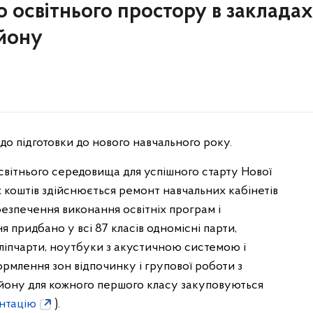
о освітнього простору в закладах
айону
до підготовки до нового навчального року.
вітнього середовища для успішного старту Нової
 коштів здійснюється ремонт навчальних кабінетів
забезпечення виконання освітніх програм і
 придбано у всі 87 класів одномісні парти,
фліпчарти, ноутбуки з акустичною системою і
ормлення зон відпочинку і групової роботи з
айону для кожного першого класу закуповуються
нтацію
).