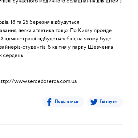
упівлі сучасного медичного обладнання для дітей з
дів. 18 та 25 березня відбудуться
лавання, легка атлетика тощо. По Києву пройде
ній адміністрації відбудеться бал, на якому буде
зайнерів-студентів. 8 квітня у парку Шевченка
х сердець.
http://www.sercedoserca.com.ua
Поділитися
Твітнути