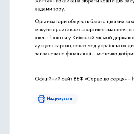
життя!» і покликана зібрати кошти для зак
вадами зору.
Організатори обіцяють багато цікавих захо
міжуніверситетські спортивні змагання: п
квест. 1 квітня у Київській міській держав
аукціон картин, показ мод українських ди
заплановано фінал акції — містечко добри
Офіційний сайт ВБФ «Серце до серця» – 
Надрукувати