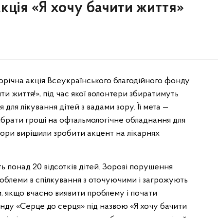
акція «Я хочу бачити життя»
 щорічна акція Всеукраїнського благодійного фонду
ти життя!», під час якої волонтери збиратимуть
ля лікування дітей з вадами зору. Її мета —
зібрати гроші на офтальмологічне обладнання для
тори вирішили зробити акцент на лікарнях
ь понад 20 відсотків дітей. Зорові порушення
роблеми в спілкування з оточуючими і загрожують
, якщо вчасно виявити проблему і почати
онду «Серце до серця» під назвою «Я хочу бачити