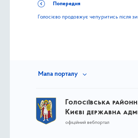
Попередня
Голосієво продовжує чепуритись після з
Мапа порталу
Голосіївська районна
Києві державна адмі
офіційний вебпортал