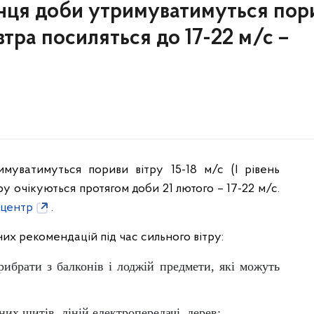
кінця доби утримуватимуться пор
завтра посиляться до 17-22 м/с –
муватимуться пориви вітру 15-18 м/с (I рівень
ру очікуються протягом доби 21 лютого – 17-22 м/с.
тцентр
.
их рекомендацій під час сильного вітру:
рибрати з балконів і лоджій предмети, які можуть
них щитів, ліній електропередачі, дерев;