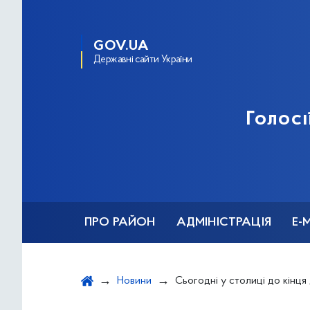
GOV.UA
Державні сайти України
Голосі
ПРО РАЙОН
АДМІНІСТРАЦІЯ
Е-
Новини
Сьогодні у столиці до кінця доби утримуватимуться пориви вітру до 15-18 м/с, які за