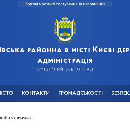
Портал в режимі тестування та наповнення
ївська районна в місті Києві д
адміністрація
офіційний вебпортал
МІСТО
КОНТАКТИ
ГРОМАДСЬКОСТІ
БЕЗПЕ
втра посиляться до 17-22 м/с – Укргідрометцентр