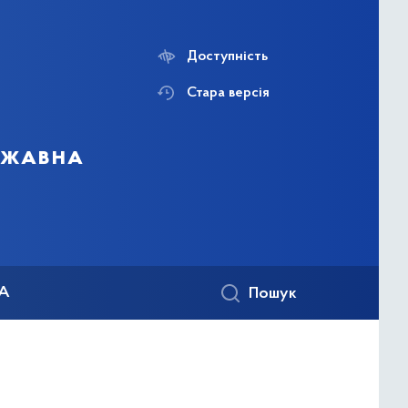
Доступність
Стара версія
ержавна
КА
Пошук