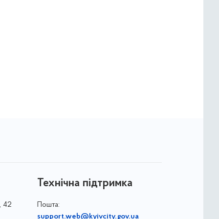
Технічна підтримка
, 42
Пошта:
support.web@kyivcity.gov.ua