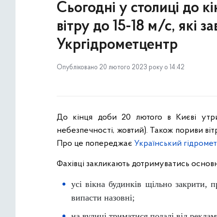
Сьогодні у столиці до 
вітру до 15-18 м/с, які 
Укргідрометцентр
Опубліковано 20 лютого 2023 року о 14:42
До кінця доби 20 лютого в Києві утри
небезпечності, жовтий). Також пориви віт
Про це попереджає
Український гідроме
Фахівці закликають дотримуватись основн
усі вікна будинків щільно закрити, п
випасти назовні;
на вулиці триматися подалі від реклам