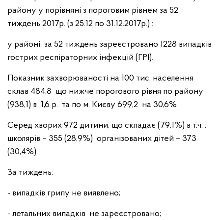
району у порівняні з пороговим рівнем за 52
тиждень 2017р. (з 25.12 по 31.12.2017р.) :
у районі за 52 тиждень зареєстровано 1228 випадків
гострих респіраторних інфекцій (ГРІ).
Показник захворюваності на 100 тис. населення
склав 484,8 що нижче порогового рівня по району
(938,1) в 1,6 р. та по м. Києву 699,2 на 30,6%
Серед хворих 972 дитини, що складає (79,1%) в т.ч. :
школярів – 355 (28,9%) організованих дітей – 373
(30,4%)
За тиждень:
- випадків грипу не виявлено;
- летальних випадків не зареєстровано;