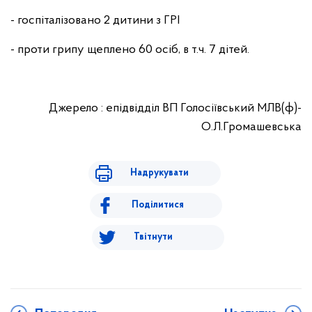
- госпіталізовано 2 дитини з ГРІ
- проти грипу щеплено 60 осіб, в т.ч. 7 дітей.
Джерело : епідвідділ ВП Голосіївський МЛВ(ф)-
О.Л.Громашевська
Надрукувати
Поділитися
Твітнути