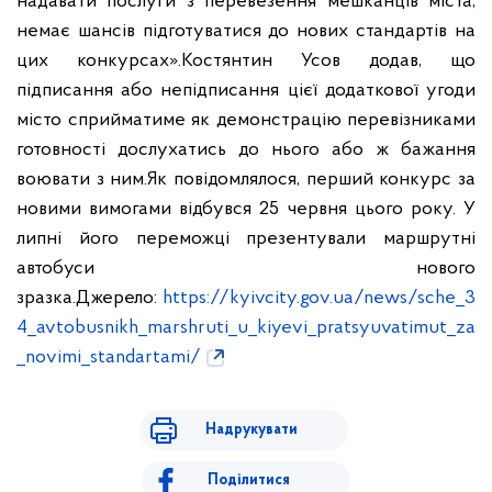
надавати
послуги з перевезення мешканців міста,
немає шансів підготуватися до
нових стандартів на
цих конкурсах».
Костянтин Усов додав, що
підписання або непідписання цієї додаткової
угоди
місто сприйматиме як демонстрацію перевізниками
готовності
дослухатись до нього або ж бажання
воювати з ним.
Як повідомлялося, перший конкурс за
новими вимогами відбувся 25 червня
цього року. У
липні його переможці презентували маршрутні
автобуси
нового
зразка.
Джерело:
https://kyivcity.gov.ua/news/sche_3
4_avtobusnikh_marshruti_u_kiyevi_pratsyuvatimut_za
_novimi_standartami/
Надрукувати
Поділитися