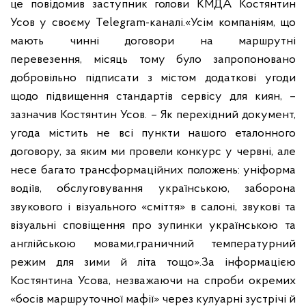
це повідомив заступник голови КМДА Костянтин
Усов у
своєму Telegram-каналі.
«Усім компаніям, що
мають чинні договори на маршрутні
перевезення,
місяць тому було запропоновано
добровільно підписати з містом додаткові
угоди
щодо підвищення стандартів сервісу для киян, –
зазначив Костянтин
Усов. – Як перехідний документ,
угода містить не всі пункти нашого
еталонного
договору, за яким ми провели конкурс у червні, але
несе
багато трансформаційних положень: уніформа
водіїв, обслуговування
українською, заборона
звукового і візуального «сміття» в салоні, звукові
та
візуальні сповіщення про зупинки українською та
англійською мовами,
граничний температурний
режим для зими й літа тощо».
За інформацією
Костянтина Усова, незважаючи на спроби окремих
«босів
маршруточної мафії» через кулуарні зустрічі й