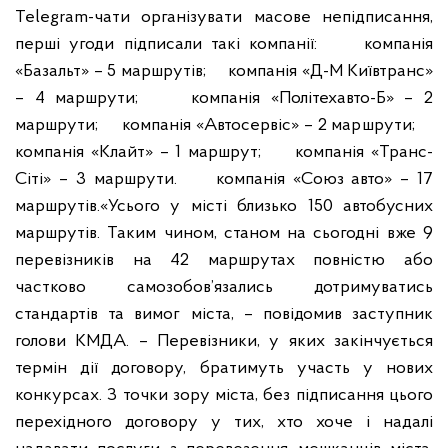
Telegram-чати організувати
масове непідписання,
перші угоди підписали такі компанії:
компанія
«Базальт» – 5 маршрутів;
компанія «Д-М Київтранс»
– 4 маршрути;
компанія «Політехавто-Б» – 2
маршрути;
компанія «Автосервіс» – 2 маршрути;
компанія «Клайт» – 1 маршрут;
компанія «Транс-
Сіті» – 3 маршрути.
компанія «Союз авто» – 17
маршрутів.
«Усього у місті близько 150 автобусних
маршрутів. Таким чином, станом на
сьогодні вже 9
перевізників на 42 маршрутах повністю або
частково
самозобов’язались дотримуватись
стандартів та вимог міста, – повідомив
заступник
голови КМДА. – Перевізники, у яких закінчується
термін дії
договору, братимуть участь у нових
конкурсах. З точки зору міста, без
підписання цього
перехідного договору у тих, хто хоче і надалі