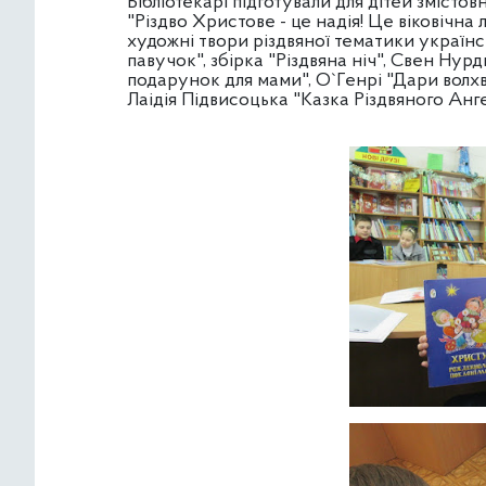
Бібліотекарі підготували для дітей змісто
"Різдво Христове - це надія! Це віковічна 
художні твори різдвяної тематики українс
павучок", збірка "Різдвяна ніч", Свен Нур
подарунок для мами", О`Генрі "Дари волхв
Лаідія Підвисоцька "Казка Різдвяного Ангел