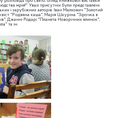
вну розповідь про свято, огляд книжкової виставки
людства мрія!".
Увазі присутніх були представлені
ьких і зарубіжних авторів: Іван Малкович "Золотий
дквіст "Різдвяна каша", Марія Шкуріна "Зірочка в
ів", Джанні Родарі "Планета Новорічних ялинок",
а" та ін.