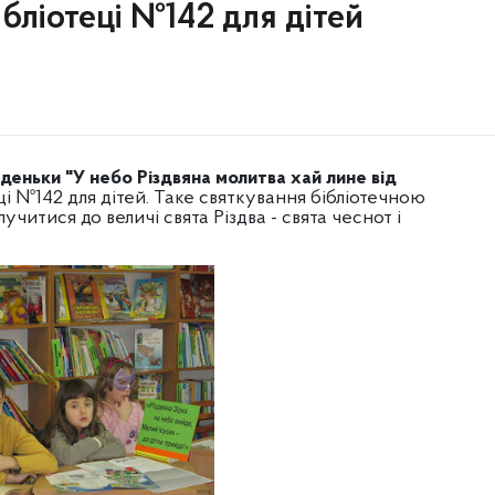
ібліотеці №142 для дітей
деньки "У небо Різдвяна молитва хай лине від
ці №142 для дітей.
Таке святкування бібліотечною
учитися до величі свята Різдва - свята чеснот і