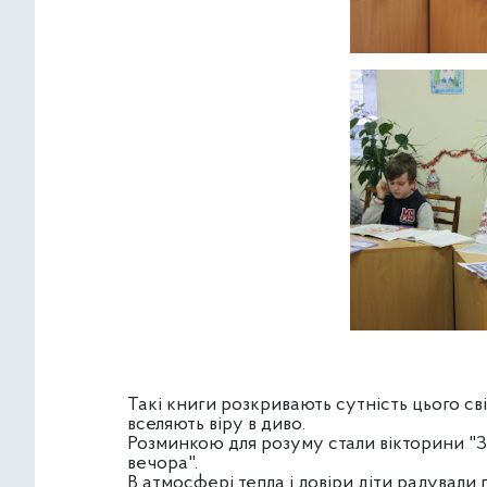
Такі книги розкривають сутність цього сві
вселяють віру в диво.
Розминкою для розуму стали вікторини "Зн
вечора".
В атмосфері тепла і довіри діти радували 