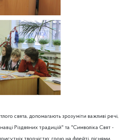
тлого свята, допомагають зрозуміти важливі речі,
авці Різдвяних традицій" та "Символіка Свят -
присутніх творчістю: грою на флейті, піснями,