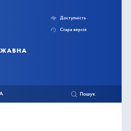
Доступність
Стара версія
ержавна
КА
Пошук