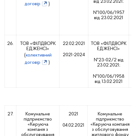
від 23.02.2021;
договір
)
№100/06/1957
від 23.02.2021
26.
ТОВ «ФІЛДВОРК
22.02.2021
ТОВ «ФІЛДВОРК
ЕДЖЕНСІ»
ЕДЖЕНСІ»
2
2021-2024
(
колективний
№23-02/2 від
договір
)
23.02.2021;
№100/06/1958
від 13.02.2021
27.
Комунальне
2021
Комунальне
підприємство
підприємство
«Керуюча
«Керуюча компанія
04.02.2021
компанія з
з обслуговування
обслуговування
житлового фонду