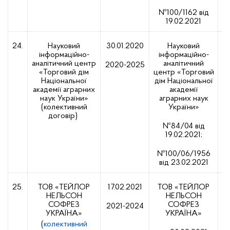
№100/1162 від
19.02.2021
24.
Науковий
30.01.2020
Науковий
інформаційно-
інформаційно-
2
аналітичний центр
аналітичний
2020-2025
«Торговий дім
центр «Торговий
Національної
дім Національної
академії аграрних
академії
наук України»
аграрних наук
(колективний
України»
договір)
№84/04 від
19.02.2021;
№100/06/1956
від 23.02.2021
25.
ТОВ «ТЕЙЛОР
17.02.2021
ТОВ «ТЕЙЛОР
НЕЛЬСОН
НЕЛЬСОН
2
СОФРЕЗ
СОФРЕЗ
2021-2024
УКРАЇНА»
УКРАЇНА»
(
колективний