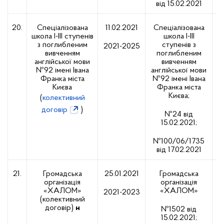
від 15.02.2021
20.
Спеціалізована
11.02.2021
Спеціалізована
школа І-ІІІ ступенів
школа І-ІІІ
1
з поглибленим
ступенів з
2021-2025
вивченням
поглибленим
англійської мови
вивченням
№92 імені Івана
англійської мови
Франка міста
№92 імені Івана
Києва
Франка міста
Києва;
(
колективний
договір
)
№24 від
15.02.2021;
№100/06/1735
від 17.02.2021
21.
Громадська
25.01.2021
Громадська
організація
організація
1
«ХАЛОМ»
«ХАЛОМ»
2021-2023
(колективний
договір)
н
№1502 від
15.02.2021;