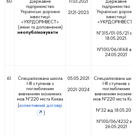
60.
Державне
11.03.2021
Державне
підприємство
підприємство
Українські дорожні
Українські дорожні
2121-2023
інвестиції
інвестиції
«УКРДОРІНВЕСТ»
«УКРДОРІНВЕСТ»
(зміни та доповнення)
неопубліковувати
№315/01-05/21 від
18.05.2021;
№100/06/4168 від
24.05.2021
61.
Спеціалізована школа
05.05.2021
Спеціалізована шко
І-ІІІ ступенів з
І-ІІІ ступенів з
поглибленим
поглибленим
2021-2024
вивченням іноземних
вивченням іноземни
мов №220 міста Києва
мов №220 міста Киє
(
колективний договір
№32 від 18.05.2021
)
№100/06/4232 від
26.05.2021