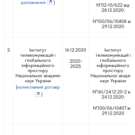
доповнення
)
№02-10/622 від
28.12.2020;
№100/06/10408 від
29.12.2020
2.
Інститут
16.12.2020
Інститут
телекомунікацій і
телекомунікацій і
глобального
глобального
2020-
інформаційного
інформаційного
2025
простору
простору
Національної академії
Національної академі
наук України
наук України
(
колективний договір
№161/24.12.20-2 від
)
24.12.2020;
№100/06/10407 від
29.12.2020