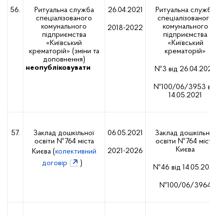
56.
Ритуальна служба
26.04.2021
Ритуальна служба
спеціалізованого
спеціалізованого
комунального
комунального
2018-2022
підприємства
підприємства
«Київський
«Київський
крематорій» (зміни та
крематорій»
доповнення)
неопубліковувати
№3 від 26.04.2021;
№100/06/3953 від
14.05.2021
57.
Заклад дошкільної
06.05.2021
Заклад дошкільної
освіти №764 міста
освіти №764 міста
Києва
2021-2026
Києва (
колективний
договір
)
№46 від 14.05.2021
№100/06/3964