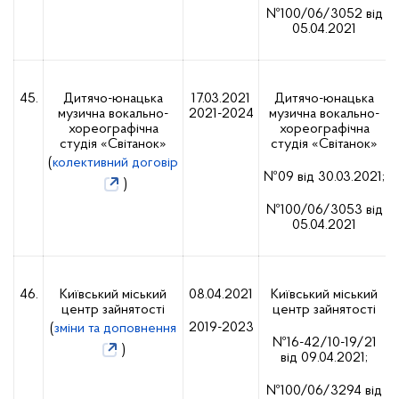
№100/06/3052 від
05.04.2021
45.
Дитячо-юнацька
17.03.2021
Дитячо-юнацька
музична вокально-
2021-2024
музична вокально-
хореографічна
хореографічна
студія «Світанок»
студія «Світанок»
(
колективний договір
№09 від 30.03.2021;
)
№100/06/3053 від
05.04.2021
46.
Київський міський
08.04.2021
Київський міський
центр зайнятості
центр зайнятості
2019-2023
(
зміни та доповнення
№16-42/10-19/21
)
від 09.04.2021;
№100/06/3294 від