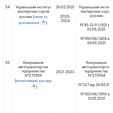
54.
Український інститут
26.02.2021
Український інститу
експертизи сортів
експертизи сортів
рослин
2020-
рослин (
зміни та
2024
доповнення
)
№45-12-9-1/821 від
05.05.2021;
№100/06/3818 від
06.05.2021
55.
Комунальне
Комунальне
автотранспортне
автотранспортне
підприємство
підприємство
2021-2023
№273904
№273904
(
колективний договір
№327 від 26.04.2021
)
№100/06/3910 від
12.05.2021