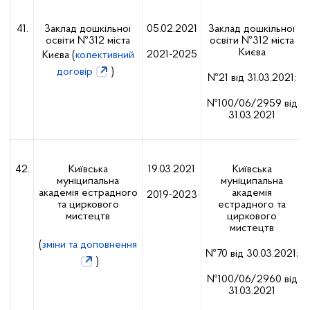
41.
Заклад дошкільної
05.02.2021
Заклад дошкільної
освіти №312 міста
освіти №312 міста
Києва
2021-2025
Києва (
колективний
договір
)
№21 від 31.03.2021;
№100/06/2959 від
31.03.2021
42.
Київська
19.03.2021
Київська
муніципальна
муніципальна
академія естрадного
академія
2019-2023
та циркового
естрадного та
мистецтв
циркового
мистецтв
(
зміни та доповнення
№70 від 30.03.2021;
)
№100/06/2960 від
31.03.2021