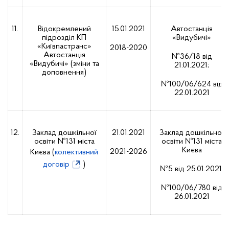
11.
Відокремлений
15.01.2021
Автостанція
підрозділ КП
«Видубичі»
«Київпастранс»
2018-2020
Автостанція
№36/18 від
«Видубичі» (зміни та
21.01.2021;
доповнення)
№100/06/624 від
22.01.2021
12.
Заклад дошкільної
21.01.2021
Заклад дошкільної
освіти №131 міста
освіти №131 міста
Києва
2021-2026
Києва (
колективний
договір
)
№5 від 25.01.2021;
№100/06/780 від
26.01.2021