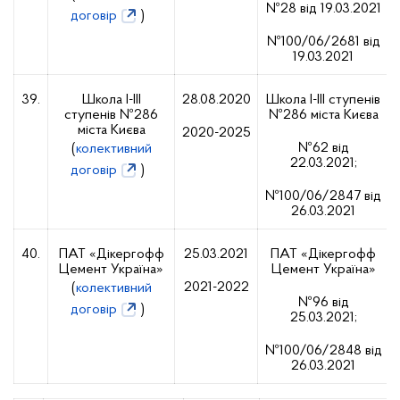
№28 від 19.03.2021
договір
)
№100/06/2681 від
19.03.2021
39.
Школа І-ІІІ
28.08.2020
Школа І-ІІІ ступенів
ступенів №286
№286 міста Києва
міста Києва
2020-2025
№62 від
(
колективний
22.03.2021;
договір
)
№100/06/2847 від
26.03.2021
40.
ПАТ «Дікергофф
25.03.2021
ПАТ «Дікергофф
Цемент Україна»
Цемент Україна»
2021-2022
(
колективний
№96 від
договір
)
25.03.2021;
№100/06/2848 від
26.03.2021