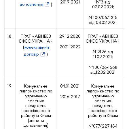
2019-2021
№3 від
доповнення
)
02.02.2021;
№100/06/1315
від 08.02.2021
18.
ПРАТ «АБІНБЕВ
29.12.2020
ПРАТ «АБІНБЕВ
ЕФЕС УКРАЇНА»
ЕФЕС УКРАЇНА»
1
2021-2022
(
колективний
№2126 від
договір
)
11.02.2021;
№100/06-1568
від12.02.2021
19.
Комунальне
04.01.2021
Комунальне
підприємство по
підприємство по
1
утриманню
утриманню
2016-2017
зелених
зелених
насаджень
насаджень
Голосіївського
Голосіївського
району м.Києва
району м.Києва
(зміни та
доповнення)
№077/227-184