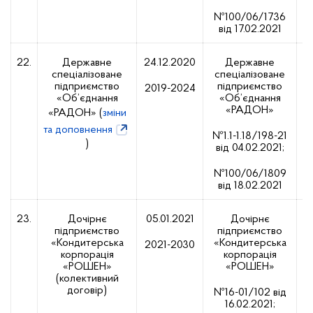
№100/06/1736
від 17.02.2021
22.
Державне
24.12.2020
Державне
спеціалізоване
спеціалізоване
1
підприємство
підприємство
2019-2024
«Об’єднання
«Об’єднання
«РАДОН»
«РАДОН» (
зміни
та доповнення
№1.1-1.18/198-21
)
від 04.02.2021;
№100/06/1809
від 18.02.2021
23.
Дочірнє
05.01.2021
Дочірнє
підприємство
підприємство
2
«Кондитерська
«Кондитерська
2021-2030
корпорація
корпорація
«РОШЕН»
«РОШЕН»
(колективний
договір)
№16-01/102 від
16.02.2021;