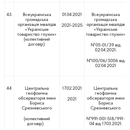
43.
Всеукраїнська
01.04.2021
Всеукраїнська
громадська
громадська
організація інвалідів
організація інвалідів
2021-2025
«Українське
«Українське
товариство глухих»
товариство глухих»
(колективний
договір)
№05-01/39 від
02.04.2021;
№100/06/3006 від
02.04.2021
44.
Центральна
17.02.2021
Центральна
геофізична
геофізична
обсерваторія імені
обсерваторія імені
2021
Бориса
Бориса
Срезневського
Срезневського
(колективний
№991-001-518/991-
договір)
04 від 17.03.2021;