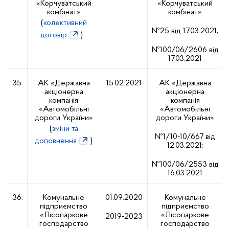
«Корчуватський
«Корчуватський
комбінат»
комбінат»
(
колективний
№25 від 17.03.2021;
договір
)
№100/06/2606 від
17.03.2021
35.
АК «Державна
15.02.2021
АК «Державна
акціонерна
акціонерна
компанія
компанія
«Автомобільні
«Автомобільні
дороги України»
дороги України»
(
зміни та
№1/10-10/667 від
доповнення
)
12.03.2021;
№100/06/2553 від
16.03.2021
36.
Комунальне
01.09.2020
Комунальне
підприємство
підприємство
«Лісопаркове
«Лісопаркове
2019-2023
господарство
господарство