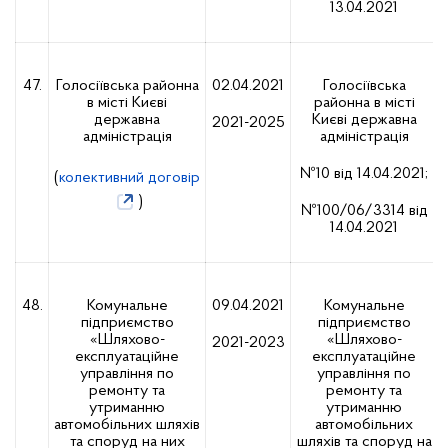
13.04.2021
47.
Голосіївська районна
02.04.2021
Голосіївська
в місті Києві
районна в місті
державна
Києві державна
2021-2025
адміністрація
адміністрація
№10 від 14.04.2021;
(
колективний договір
)
№100/06/3314 від
14.04.2021
48.
Комунальне
09.04.2021
Комунальне
підприємство
підприємство
«Шляхово-
«Шляхово-
2021-2023
експлуатаційне
експлуатаційне
управління по
управління по
ремонту та
ремонту та
утриманню
утриманню
автомобільних шляхів
автомобільних
та споруд на них
шляхів та споруд на