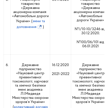
товариство
товариство
«Державна
«Державна
акціонерна компанія
акціонерна компанія
«Автомобільні дороги
«Автомобільні
дороги України»
України» (
зміни та
доповнення
)
№1/10-10/3246 від
30.12.2020;
№100/06/101 від
06.01.2021
6.
Державне
16.12.2020
Державне
підприємство
підприємство
«Науковий центр
«Науковий центр
2021-2022
превентивної
превентивної
токсикології, харчової
токсикології, харчово
та хімічної безпеки
та хімічної безпеки
імені академіка
імені академіка
Л.І.Медведя
Л.І.Медведя
Міністерства охорони
Міністерства охорон
здоров’я України»
здоров’я України»
(
колективний договір