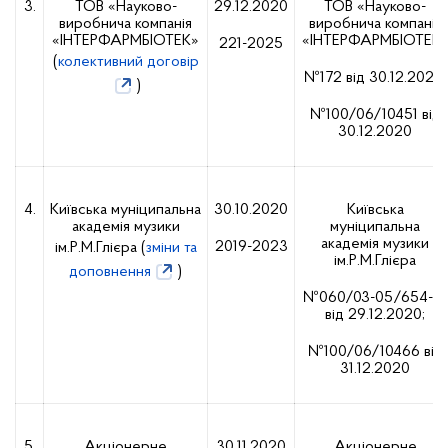
3.
ТОВ «Науково-
29.12.2020
ТОВ «Науково-
виробнича компанія
виробнича компанія
«ІНТЕРФАРМБІОТЕК»
«ІНТЕРФАРМБІОТЕК
221-2025
(
колективний договір
№172 від 30.12.2020;
)
№100/06/10451 від
30.12.2020
4.
Київська муніципальна
30.10.2020
Київська
академія музики
муніципальна
академія музики
2019-2023
ім.Р.М.Глієра (
зміни та
ім.Р.М.Глієра
доповнення
)
№060/03-05/654-19
від 29.12.2020;
№100/06/10466 від
31.12.2020
5.
Акціонерне
30.11.2020
Акціонерне