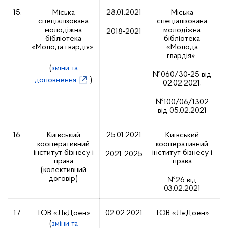
15.
Міська
28.01.2021
Міська
спеціалізована
спеціалізована
0
молодіжна
молодіжна
2018-2021
бібліотека
бібліотека
«Молода гвардія»
«Молода
гвардія»
(
зміни та
№060/30-25 від
доповнення
)
02.02.2021;
№100/06/1302
від 05.02.2021
16.
Київський
25.01.2021
Київський
кооперативний
кооперативний
0
інститут бізнесу і
інститут бізнесу і
2021-2025
права
права
(колективний
договір)
№26 від
03.02.2021
17.
ТОВ «ЛєДоен»
02.02.2021
ТОВ «ЛєДоен»
0
(
зміни та