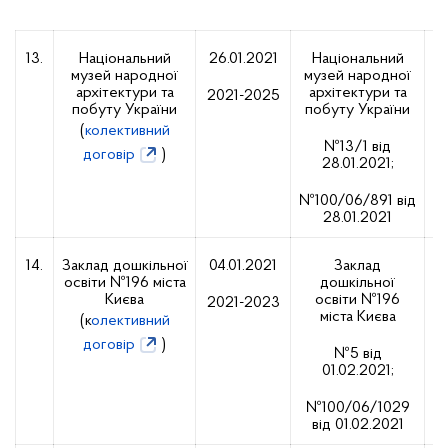
13.
Національний
26.01.2021
Національний
музей народної
музей народної
0
архітектури та
архітектури та
2021-2025
побуту України
побуту України
(
колективний
№13/1 від
договір
)
28.01.2021;
№100/06/891 від
28.01.2021
14.
Заклад дошкільної
04.01.2021
Заклад
освіти №196 міста
дошкільної
0
Києва
освіти №196
2021-2023
міста Києва
(к
олективний
договір
)
№5 від
01.02.2021;
№100/06/1029
від 01.02.2021