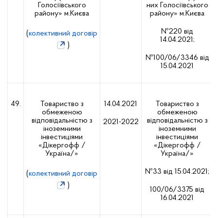
Голосіївського
них Голосіївського
району» м.Києва
району» м.Києва
№220 від
(
колективний договір
14.04.2021;
)
№100/06/3346 від
15.04.2021
49.
Товариство з
14.04.2021
Товариство з
обмеженою
обмеженою
відповідальністю з
відповідальністю з
2021-2022
іноземними
іноземними
інвестиціями
інвестиціями
«Дікергофф /
«Дікергофф /
Україна/»
Україна/»
№33 від 15.04.2021;
(
колективний договір
)
100/06/3375 від
16.04.2021