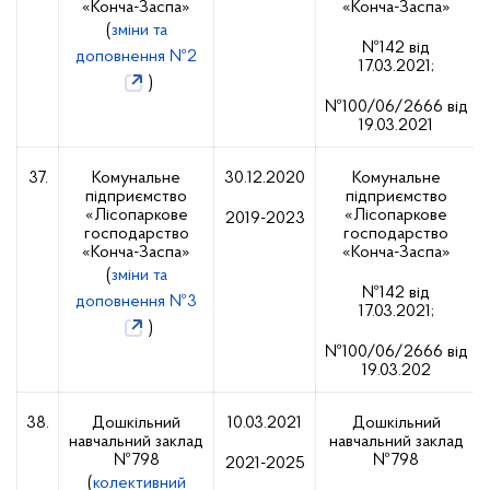
«Конча-Заспа»
«Конча-Заспа»
(
зміни та
№142 від
доповнення №2
17.03.2021;
)
№100/06/2666 від
19.03.2021
37.
Комунальне
30.12.2020
Комунальне
підприємство
підприємство
«Лісопаркове
«Лісопаркове
2019-2023
господарство
господарство
«Конча-Заспа»
«Конча-Заспа»
(
зміни та
№142 від
доповнення №3
17.03.2021;
)
№100/06/2666 від
19.03.202
38.
Дошкільний
10.03.2021
Дошкільний
навчальний заклад
навчальний заклад
№798
№798
2021-2025
(
колективний