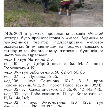
24.06.2021 в рамках проведення заходів «Чистий
четвер», було проінспектовано житлові будинки та
прибудинкові території підпорядковані житлово-
експлуатаційним дільницям на предмет належного
санітарно-технічного стану житлових будинків за
наступними адресами:
жед-111 - вул. Матикіна, 2, 3;
жед-110 - вул. Добрий шлях, 5, 5а, 64, 7, просп.
Голосіївський, 19;
жед-109 - вул. Заболотного, 60, 62, 64, 66, 68;
жед-107 - вул. Луценка, 1б, 5б;
жед-106 - вул. Сеченова, 10к.2, 3, 5, пров.
Коломиївський, 5к.2, 3к.1, просп. Голосіївський, 108/1;
жед-105 - вул. Саксаганського, 32, 36, 40, 42, 44а, 44б;
жед-103 - вул. Лобановського, 117, вул. Костанайська,
12, 14, 14а, 14б;
жед-102 - вул. Антоновича, 123, 125а, вул.
Васильківська, 120, 122, 124а, 126.