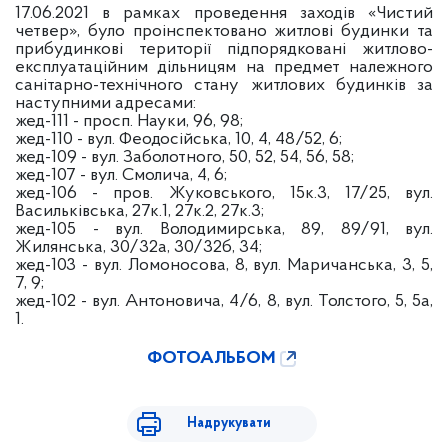
17.06.2021 в рамках проведення заходів «Чистий
четвер», було проінспектовано житлові будинки та
прибудинкові території підпорядковані житлово-
експлуатаційним дільницям на предмет належного
санітарно-технічного стану житлових будинків за
наступними адресами:
жед-111 - просп. Науки, 96, 98;
жед-110 - вул. Феодосійська, 10, 4, 48/52, 6;
жед-109 - вул. Заболотного, 50, 52, 54, 56, 58;
жед-107 - вул. Смолича, 4, 6;
жед-106 - пров. Жуковського, 15к.3, 17/25, вул.
Васильківська, 27к.1, 27к.2, 27к.3;
жед-105 - вул. Володимирська, 89, 89/91, вул.
Жилянська, 30/32а, 30/32б, 34;
жед-103 - вул. Ломоносова, 8, вул. Маричанська, 3, 5,
7, 9;
жед-102 - вул. Антоновича, 4/6, 8, вул. Толстого, 5, 5а,
1.
ФОТОАЛЬБОМ
Надрукувати