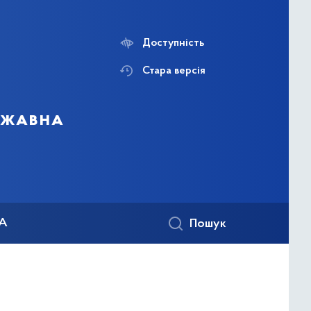
Доступність
Стара версія
ержавна
КА
Пошук