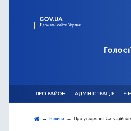
GOV.UA
Державні сайти України
Голосі
ПРО РАЙОН
АДМІНІСТРАЦІЯ
Е-
Новини
Про утворення Ситуаційного центру протидії загрозам у місті Києві (р