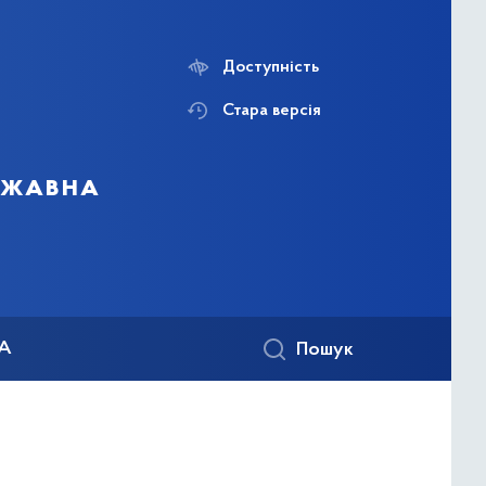
Доступність
Стара версія
ержавна
КА
Пошук