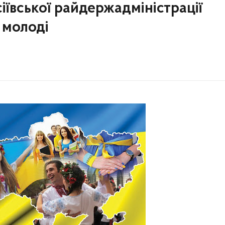
іївської райдержадміністрації
 молоді