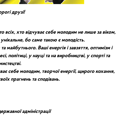
рогі друзі!
о всіх, хто відчуває себе молодим не лише за віком,
унікальне, бо саме такою є молодість.
 та майбутнього. Ваші енергія і завзяття, оптимізм і
сі, політиці, у науці та на виробництві, у спорті та
мистецтві.
уває себе молодим, творчої енергії, щирого кохання,
воїх прагнень та сподівань.
 державної адміністрації