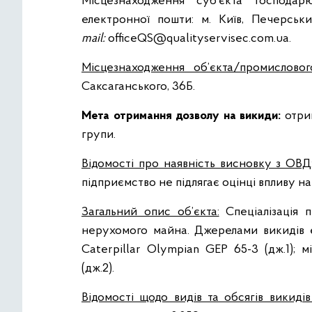
Місцезнаходження суб’єкта господар
електронної пошти:
м. Київ, Печерський
mail
:
officeQS@qualityservisec.com.ua
.
Місцезнаходження об’єкта/промислово
Саксаганського, 36Б.
Мета отримання дозволу на викиди:
отрим
групи.
Відомості про наявність висновку з ОВД
підприємство не підлягає оцінці впливу на 
Загальний опис об’єкта:
Спеціалізація 
нерухомого майна. Джерелами викидів є
Caterpillar Olympian GEP 65-3 (дж.1); 
(дж.2).
Відомості щодо видів та обсягів викидів 