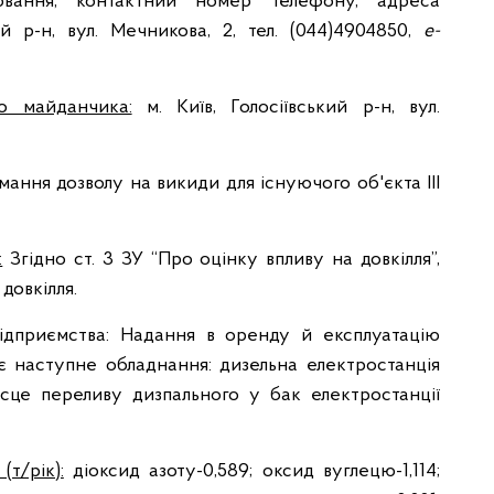
ювання, контактний номер телефону, адреса
 р-н, вул. Мечникова, 2, тел. (044)4904850,
e-
го майданчика:
м. Київ, Голосіївський р-н, вул.
ання дозволу на викиди для існуючого об'єкта ІІІ
:
Згідно ст. 3 ЗУ “Про оцінку впливу на довкілля”,
довкілля.
підприємства: Надання в оренду й експлуатацію
 наступне обладнання: дизельна електростанція
місце переливу дизпального у бак електростанції
(т/рік):
діоксид азоту-0,589; оксид вуглецю-1,114;