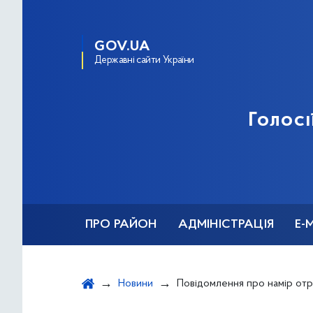
GOV.UA
Державні сайти України
Голосі
ПРО РАЙОН
АДМІНІСТРАЦІЯ
Е-
Новини
Повідомлення про намір отримання дозволу на викиди для існуючого об&#039;єкта ІІІ групи за адресо