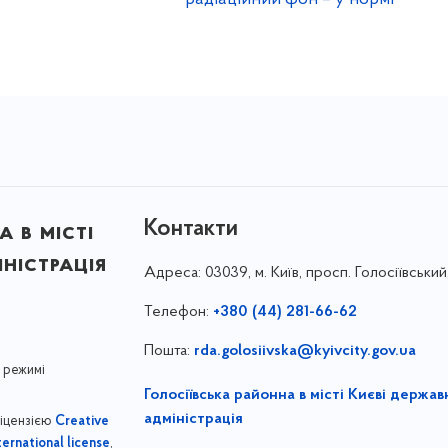
Контакти
 в місті
ністрація
Адреса:
03039, м. Київ, просп. Голосіївський
Телефон:
+380 (44) 281-66-62
Пошта:
rda.golosiivska@kyivcity.gov.ua
 режимі
Голосіївська районна в місті Києві держав
адміністрація
ліцензією
Creative
,
ernational license