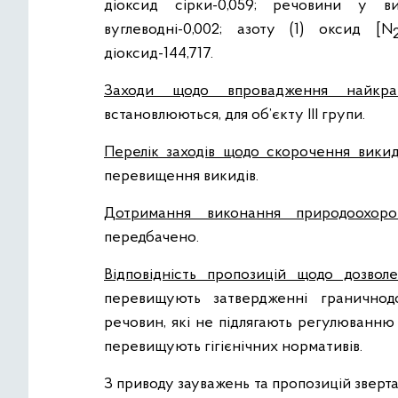
діоксид сірки-0,059; речовини у ви
вуглеводні-0,002; азоту (1) оксид [N
діоксид-144,717.
Заходи щодо впровадження найкра
встановлюються, для об’єкту ІІІ групи.
Перелік заходів щодо скорочення викиді
перевищення викидів.
Дотримання виконання природоохоро
передбачено.
Відповідність пропозицій щодо дозволе
перевищують затвердженні граничнод
речовин, які не підлягають регулюванню
перевищують гігієнічних нормативів.
З приводу зауважень та пропозицій зверта