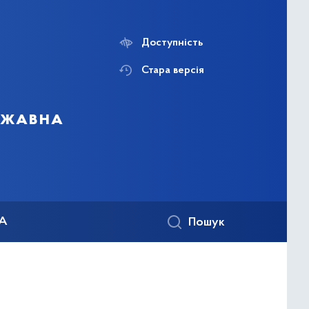
Доступність
Стара версія
ержавна
КА
Пошук