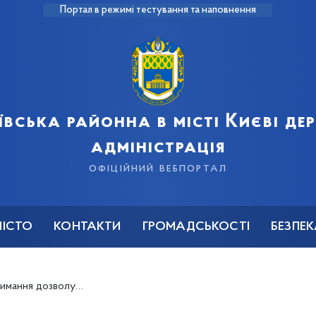
Портал в режимі тестування та наповнення
ївська районна в місті Києві д
адміністрація
офіційний вебпортал
МІСТО
КОНТАКТИ
ГРОМАДСЬКОСТІ
БЕЗПЕ
ю м. Київ, Голосіївський р-н, вул. Саксаганського, 36Б