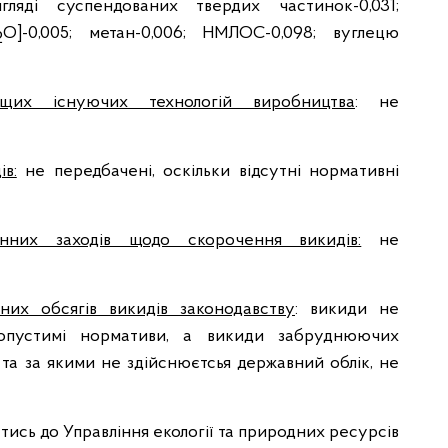
гляді суспендованих твердих частинок-0,031;
O]-0,005; метан-0,006; НМЛОС-0,098; вуглецю
2
щих існуючих технологій виробництва
: не
в:
не передбачені, оскільки відсутні нормативні
нних заходів щодо скорочення викидів:
не
них обсягів викидів законодавству
: викиди не
опустимі нормативи, а викиди забруднюючих
 та за якими не здійснюєтсья державний облік, не
тись до Управління екології та природних ресурсів