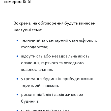
номером 15-51.
Зокрема, на обговорення будуть винесені
наступні теми:
технічний та санітарний стан ліфтового
господарства;
відсутність або незадовільна якість
опалення, гарячого та холодного
водопостачання;
утримання будинків, прибудинкових
територій і підвалів;
ремонт під’їздів і дахів житлових
будинків;
освітлення в під’їздах і на