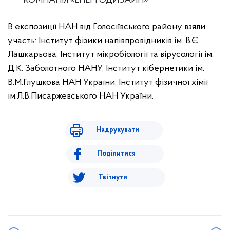
КОМПАНІЯ «ЕНЕРГОДИЗАЙН»
В експозиції НАН від Голосіївського району взяли
участь: Інститут фізики напівпровідників ім. В.Є.
Лашкарьова, Інститут мікробіології та вірусології ім.
Д.К. Заболотного НАНУ, Інститут кібернетики ім.
В.М.Глушкова НАН України, Інститут фізичної хімії
ім.Л.В.Писаржевського НАН України.
Надрукувати
Поділитися
Твітнути