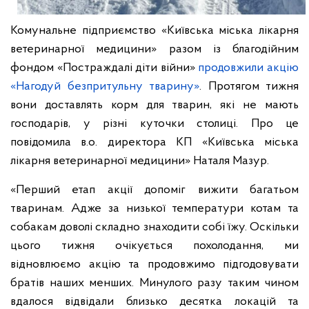
Комунальне підприємство «Київська міська лікарня
ветеринарної медицини» разом із благодійним
фондом «Постраждалі діти війни»
продовжили акцію
«Нагодуй безпритульну тварину»
. Протягом тижня
вони доставлять корм для тварин, які не мають
господарів, у різні куточки столиці. Про це
повідомила в.о. директора КП «Київська міська
лікарня ветеринарної медицини» Наталя Мазур.
«Перший етап акції допоміг вижити багатьом
тваринам. Адже за низької температури котам та
собакам доволі складно знаходити собі їжу. Оскільки
цього тижня очікується похолодання, ми
відновлюємо акцію та продовжимо підгодовувати
братів наших менших. Минулого разу таким чином
вдалося відвідали близько десятка локацій та