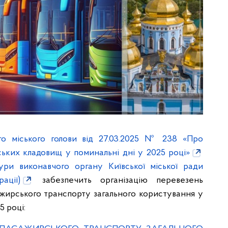
го міського голови від 27.03.2025 № 238 «Про
ських кладовищ у поминальні дні у 2025 році»
ури виконавчого органу Київської міської ради
ації)
забезпечить організацію перевезень
жирського транспорту загального користування у
5 році: