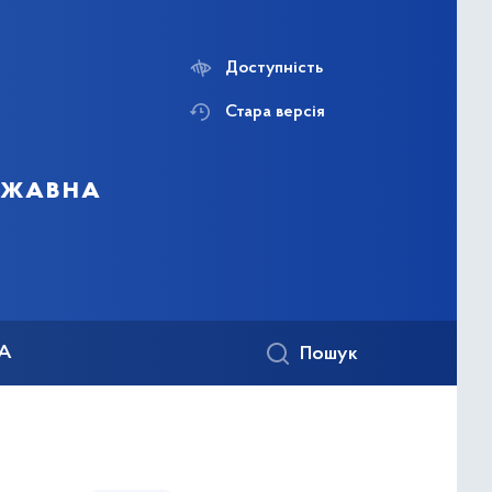
Доступність
Стара версія
ержавна
КА
Пошук