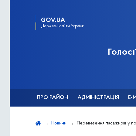
GOV.UA
Державні сайти України
Голосі
ПРО РАЙОН
АДМІНІСТРАЦІЯ
Е-
Новини
Перевезення пасажирів у поминальні дні до міських кладовищ у 2025 році - перелік маршрутів назе