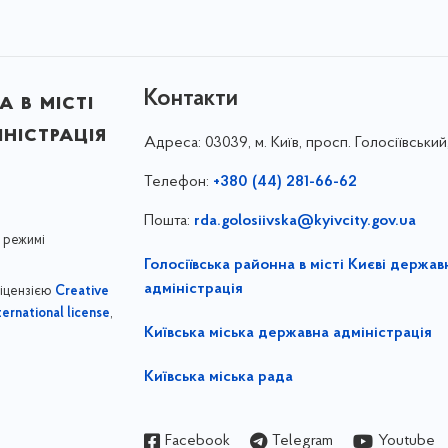
Контакти
 в місті
ністрація
Адреса:
03039, м. Київ, просп. Голосіївський
Телефон:
+380 (44) 281-66-62
Пошта:
rda.golosiivska@kyivcity.gov.ua
 режимі
Голосіївська районна в місті Києві держав
адміністрація
ліцензією
Creative
,
ernational license
Київська міська державна адміністрація
Київська міська рада
Facebook
Telegram
Youtube