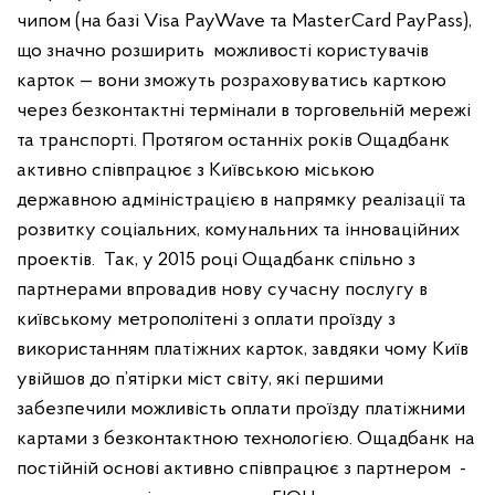
чипом (на базі Visa PayWave та MasterCard PayPass),
що значно розширить можливості користувачів
карток — вони зможуть розраховуватись карткою
через безконтактні термінали в торговельній мережі
та транспорті. Протягом останніх років Ощадбанк
активно співпрацює з Київською міською
державною адміністрацією в напрямку реалізації та
розвитку соціальних, комунальних та інноваційних
проектів. Так, у 2015 році Ощадбанк спільно з
партнерами впровадив нову сучасну послугу в
київському метрополітені з оплати проїзду з
використанням платіжних карток, завдяки чому Київ
увійшов до п’ятірки міст світу, які першими
забезпечили можливість оплати проїзду платіжними
картами з безконтактною технологією. Ощадбанк на
постійній основі активно співпрацює з партнером -