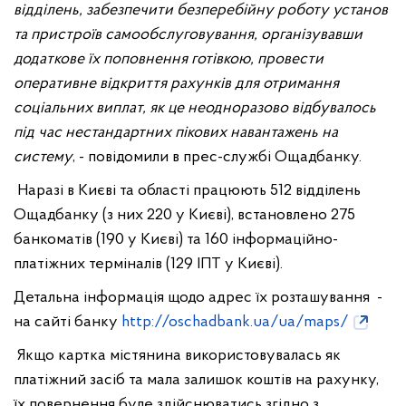
відділень, забезпечити безперебійну роботу установ
та пристроїв самообслуговування, організувавши
додаткове їх поповнення готівкою, провести
оперативне відкриття рахунків для отримання
соціальних виплат, як це неодноразово відбувалось
під час нестандартних пікових навантажень на
систему
, - повідомили в прес-службі Ощадбанку.
Наразі в Києві та області працюють 512 відділень
Ощадбанку (з них 220 у Києві), встановлено 275
банкоматів (190 у Києві) та 160 інформаційно-
платіжних терміналів (129 ІПТ у Києві).
Детальна інформація щодо адрес їх розташування -
на сайті банку
http://oschadbank.ua/ua/maps/
Якщо картка містянина використовувалась як
платіжний засіб та мала залишок коштів на рахунку,
їх повернення буде здійснюватись згідно з