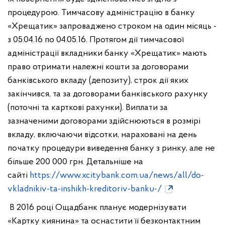
процедурою. Тимчасову адміністрацію в банку
«Хрещатик» запроваджено строком на один місяць -
з 05.04.16 по 04.05.16. Протягом дії тимчасової
адміністрації вкладники банку «Хрещатик» мають
право отримати належні кошти за договорами
банківського вкладу (депозиту), строк дії яких
закінчився, та за договорами банківського рахунку
(поточні та карткові рахунки). Виплати за
зазначеними договорами здійснюються в розмірі
вкладу, включаючи відсотки, нараховані на день
початку процедури виведення банку з ринку, але не
більше 200 000 грн. Детальніше на
сайті
https://www.xcitybank.com.ua/news/all/do-
vkladnikiv-ta-inshikh-kreditoriv-banku-/
В 2016 році Ощадбанк планує модернізувати
«Картку киянина» та оснастити її безконтактним