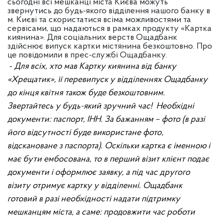
сьогодні всі мешканці міста Києва можуть
звернутись до будь-якого відділення нашого банку в
м. Києві та скористатися всіма можливостями та
сервісами, що надаються в рамках продукту «Картка
киянина». Для соціальних верств Ощадбанк
здійснює випуск картки містянина безкоштовно. Про
це повідомили в прес-службі Ощадбанку.
-
Для всіх, хто мав Картку киянина від банку
«Хрещатик», її перевипуск у відділеннях Ощадбанку
до кінця квітня також буде безкоштовним.
Звертайтесь у будь-який зручний час! Необхідні
документи: паспорт, ІНН. За бажанням – фото (в разі
його відсутності буде використане фото,
відскановане з паспорта). Оскільки картка є іменною і
має бути ембосована, то в перший візит клієнт подає
документи і оформлює заявку, а під час другого
візиту отримує картку у відділенні. Ощадбанк
готовий в разі необхідності надати підтримку
мешканцям міста, а саме: продовжити час роботи