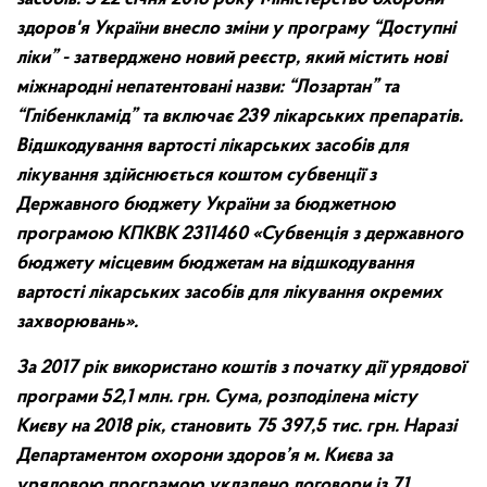
здоров'я України внесло зміни у програму “Доступні
ліки” - затверджено новий реєстр, який містить нові
міжнародні непатентовані назви: “Лозартан” та
“Глібенкламід” та включає 239 лікарських препаратів.
Відшкодування вартості лікарських засобів для
лікування здійснюється коштом субвенції з
Державного бюджету України за бюджетною
програмою КПКВК 2311460 «Субвенція з державного
бюджету місцевим бюджетам на відшкодування
вартості лікарських засобів для лікування окремих
захворювань».
За 2017 рік використано коштів з початку дії урядової
програми 52,1 млн. грн. Сума, розподілена місту
Києву на 2018 рік, становить 75 397,5 тис. грн. Наразі
Департаментом охорони здоров’я м. Києва за
урядовою програмою укладено договори із 71