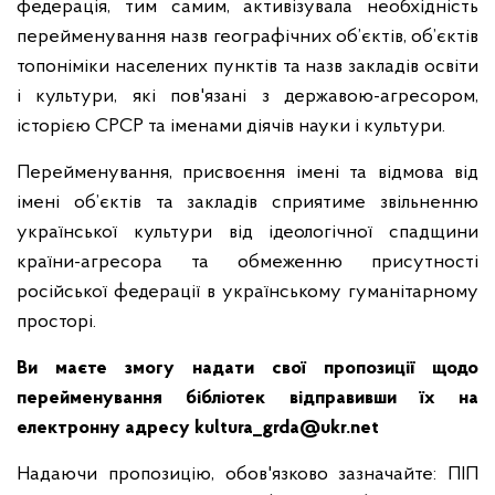
федерація, тим самим, активізувала необхідність
перейменування назв географічних об’єктів, об’єктів
топоніміки населених пунктів та назв закладів освіти
і культури, які пов'язані з державою-агресором,
історією СРСР та іменами діячів науки і культури.
Перейменування, присвоєння імені та відмова від
імені об’єктів та закладів сприятиме звільненню
української культури від ідеологічної спадщини
країни-агресора та обмеженню присутності
російської федерації в українському гуманітарному
просторі.
Ви маєте змогу надати свої пропозиції щодо
перейменування бібліотек відправивши їх на
електронну адресу
kultura_grda@ukr.net
Надаючи пропозицію, обов'язково зазначайте: ПІП