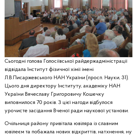
Сьогодні голова Голосіївської райдержадміністрації
відвідала Інститут фізичної хімії імені
Л.В.Писаржевського НАН України (просп. Науки, 31).
Цього дня директору Інституту, академіку НАН
України Вячеславу Григоровичу Кошечку
виповнилося 70 років. З цієї нагоди відбулося
урочисте засідання Вченої ради наукової установи.
Очільниця району привітала ювіляра із славним
ювілеєм та побажала нових відкриттів, натхнення, ну