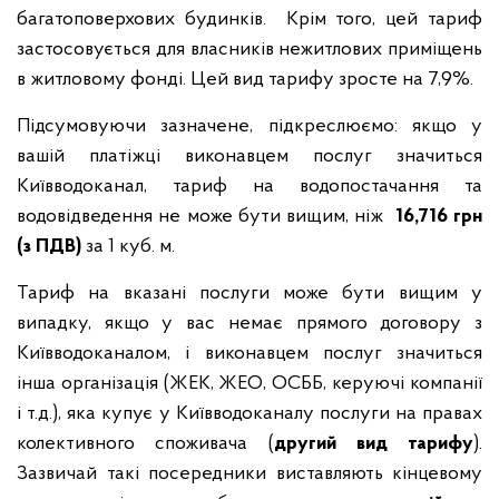
багатоповерхових будинків
. Крім того, цей тариф
застосовується для власників нежитлових приміщень
в житловому фонді.
Цей вид тарифу зросте на 7,9%.
Підсумовуючи зазначене, підкреслюємо: якщо у
вашій платіжці виконавцем послуг значиться
Київводоканал, тариф на водопостачання та
водовідведення не може бути вищим, ніж
16,716 грн
(з ПДВ)
за 1 куб. м.
Тариф на вказані послуги може бути вищим у
випадку, якщо у вас немає прямого договору з
Київводоканалом, і виконавцем послуг значиться
інша організація (ЖЕК, ЖЕО, ОСББ, керуючі компанії
і т.д.), яка купує у Київводоканалу послуги на правах
колективного споживача (
другий вид тарифу
).
Зазвичай такі посередники виставляють кінцевому