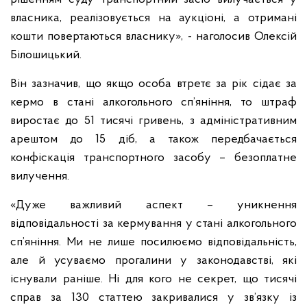
власника, реалізовується на аукціоні, а отримані
кошти повертаються власнику», - наголосив Олексій
Білошицький.
Він зазначив, що якщо особа втретє за рік сідає за
кермо в стані алкогольного сп’яніння, то штраф
виростає до 51 тисячі гривень, з адміністративним
арештом до 15 діб, а також передбачається
конфіскація транспортного засобу – безоплатне
вилучення.
«Дуже важливий аспект – уникнення
відповідальності за кермування у стані алкогольного
сп’яніння. Ми не лише посилюємо відповідальність,
але й усуваємо прогалини у законодавстві, які
існували раніше. Ні для кого не секрет, що тисячі
справ за 130 статтею закривалися у зв’язку із