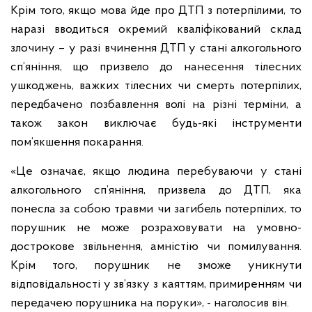
Крім того, якщо мова йде про ДТП з потерпілими, то
наразі вводиться окремий кваліфікований склад
злочину – у разі вчинення ДТП у стані алкогольного
сп’яніння, що призвело до нанесення тілесних
ушкоджень, важких тілесних чи смерть потерпілих,
передбачено позбавлення волі на різні терміни, а
також закон виключає будь-які інструменти
пом’якшення покарання.
«Це означає, якщо людина перебуваючи у стані
алкогольного сп’яніння, призвела до ДТП, яка
понесла за собою травми чи загибель потерпілих, то
порушник не може розраховувати на умовно-
дострокове звільнення, амністію чи помилування.
Крім того, порушник не зможе уникнути
відповідальності у зв’язку з каяттям, примиренням чи
передачею порушника на поруки», - наголосив він.