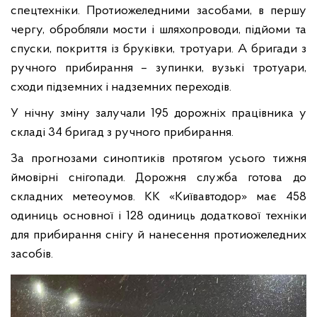
спецтехніки. Протиожеледними засобами, в першу
чергу, обробляли мости і шляхопроводи, підйоми та
спуски, покриття із бруківки, тротуари. А бригади з
ручного прибирання – зупинки, вузькі тротуари,
сходи підземних і надземних переходів.
У нічну зміну залучали 195 дорожніх працівника у
складі 34 бригад з ручного прибирання.
За прогнозами синоптиків протягом усього тижня
ймовірні снігопади. Дорожня служба готова до
складних метеоумов. КК «Київавтодор» має 458
одиниць основної і 128 одиниць додаткової техніки
для прибирання снігу й нанесення протиожеледних
засобів.