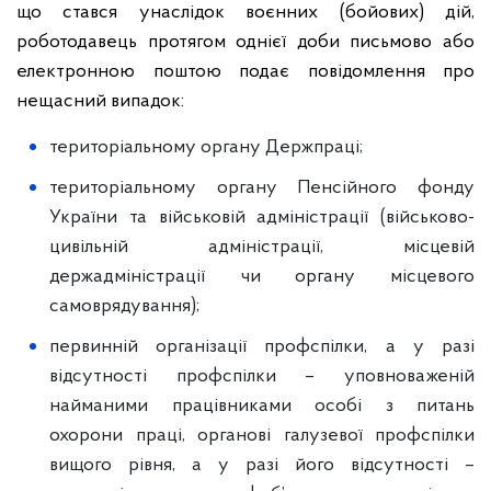
що стався унаслідок воєнних (бойових) дій,
роботодавець протягом однієї доби письмово або
електронною поштою подає повідомлення про
нещасний випадок:
територіальному органу Держпраці;
територіальному органу Пенсійного фонду
України та військовій адміністрації (військово-
цивільній адміністрації, місцевій
держадміністрації чи органу місцевого
самоврядування);
первинній організації профспілки, а у разі
відсутності профспілки – уповноваженій
найманими працівниками особі з питань
охорони праці, органові галузевої профспілки
вищого рівня, а у разі його відсутності –