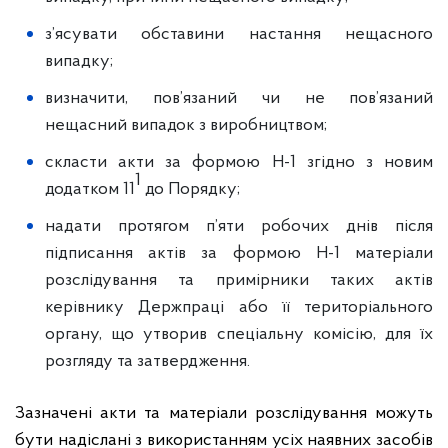
з’ясувати обставини настання нещасного
випадку;
визначити, пов’язаний чи не пов’язаний
нещасний випадок з виробництвом;
скласти акти за формою Н-1 згідно з новим
1
додатком 11
до Порядку;
надати протягом п’яти робочих днів після
підписання актів за формою Н-1 матеріали
розслідування та примірники таких актів
керівнику Держпраці або її територіального
органу, що утворив спеціальну комісію, для їх
розгляду та затвердження.
Зазначені акти та матеріали розслідування можуть
бути надіслані з використанням усіх наявних засобів