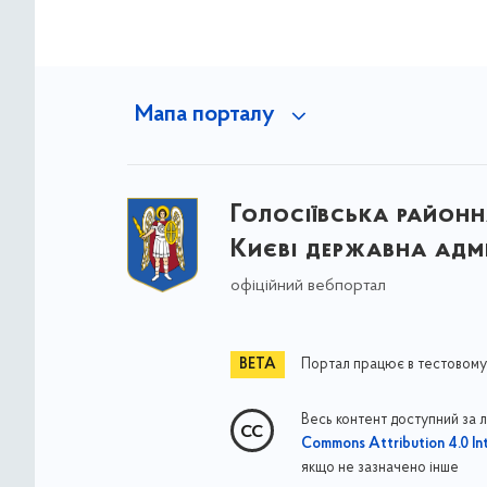
Мапа порталу
Голосіївська районна
Києві державна адмі
офіційний вебпортал
Портал працює в тестовому
Весь контент доступний за 
Commons Attribution 4.0 Int
якщо не зазначено інше