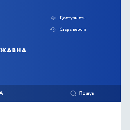
Доступність
Стара версія
ержавна
КА
Пошук