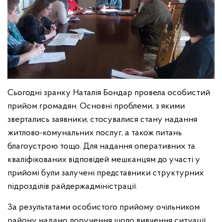
Сьогодні зранку Наталія Бондар провела особистий
прийом громадян. Основні проблеми, з якими
звертались заявники, стосувалися стану надання
житлово-комунальних послуг, а також питань
благоустрою тощо. Для надання оперативних та
кваліфікованих відповідей мешканцям до участі у
прийомі були залучені представники структурних
підрозділів райдержадміністрації.
За результатами особистого прийому очільником
району надано доручення щодо вивчення ситуації