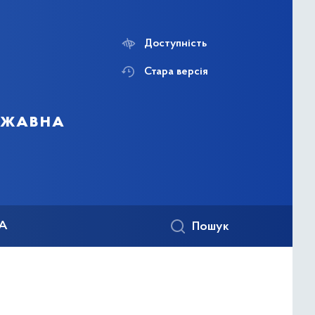
Доступність
Стара версія
ержавна
КА
Пошук