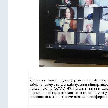
Карантин триває, однак управління освіти разо
забезпечуючують функціонування підпорядкова
пандемією на COVID -19. Нагальні питання щод
нараді директорів закладів освіти району, як
використанням платформи для відеоконферен