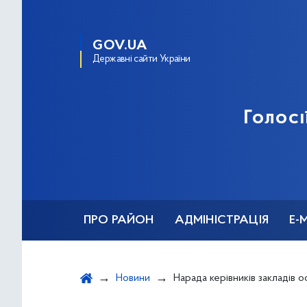
GOV.UA
Державні сайти України
Голосі
ПРО РАЙОН
АДМІНІСТРАЦІЯ
Е-
Новини
Нарада керівників закладів освіти з питань забезпечення діяльності закладів освіти району в у