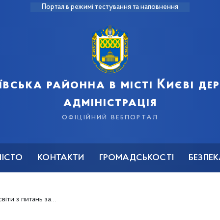
Портал в режимі тестування та наповнення
ївська районна в місті Києві д
адміністрація
офіційний вебпортал
МІСТО
КОНТАКТИ
ГРОМАДСЬКОСТІ
БЕЗПЕ
мовах надзвичайної ситуації, пов’язаної з COVID-19