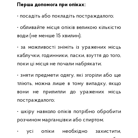
Перша допомога при опіках:
• посадіть або покладіть постраждалого;
• обливайте місця опіків великою кількістю
води (не менше 15 хвилин);
• за можливості зніміть із уражених місць
каблучки, годинники, паски, взуття до того,
поки ці місця не почали набрякати;
• зняти предмети одягу, які згоріли або ще
тліють, можна лише в тому випадку, якщо
вони не прилипли до уражених місць
постраждалого;
• шкіру навколо опіків потрібно обробити
розчином марганцівки або спиртом;
• усі опіки необхідно захистити,