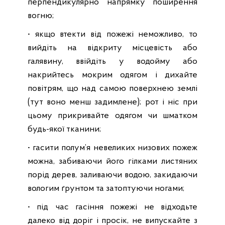
перпендикулярно напрямку поширення
вогню;
• якщо втекти від пожежі неможливо, то
вийдіть на відкриту місцевість або
галявину, ввійдіть у водойму або
накрийтесь мокрим одягом і дихайте
повітрям, що над самою поверхнею землі
(тут воно менш задимлене); рот і ніс при
цьому прикривайте одягом чи шматком
будь-якої тканини;
• гасити полум’я невеликих низових пожеж
можна, забиваючи його гілками листяних
порід дерев, заливаючи водою, закидаючи
вологим ґрунтом та затоптуючи ногами;
• під час гасіння пожежі не відходьте
далеко від доріг і просік, не випускайте з