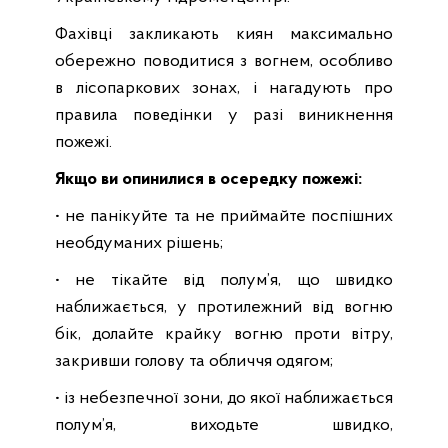
Фахівці закликають киян максимально
обережно поводитися з вогнем, особливо
в лісопаркових зонах, і нагадують про
правила поведінки у разі виникнення
пожежі.
Якщо ви опинилися в осередку пожежі:
• не панікуйте та не приймайте поспішних
необдуманих рішень;
• не тікайте від полум’я, що швидко
наближається, у протилежний від вогню
бік, долайте крайку вогню проти вітру,
закривши голову та обличчя одягом;
• із небезпечної зони, до якої наближається
полум’я, виходьте швидко,