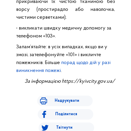
прикриваючи їх чистою тканиною без
ворсу (простирадло або наволочка,
чистими серветками);
• викликати швидку медичну допомогу за
телефоном «103».
Запам’ятайте: в усіх випадках, якщо ви у
змозі, зателефонуйте «101» і викличте
пожежників. Більше
порад щодо дій у разі
виникнення пожежі
.
За інформацією https://kyivcity.gov.ua/
Надрукувати
Поділитися
Твітнути