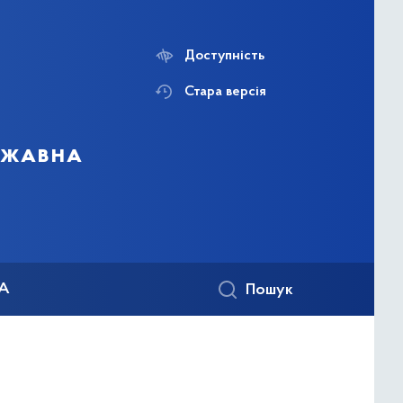
Доступність
Стара версія
ержавна
КА
Пошук