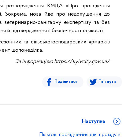
ння розпорядження КМДА «Про проведення
ми). Зокрема, мова йде про недопущення до
ла ветеринарно-санітарну експертизу та без
 й підтвердження її безпечності та якості.
езонних та сільськогосподарських ярмарків
мент щопонеділка.
За інформацією https://kyivcity.gov.ua/
Поділитися
Твітнути
Наступна
Пільгові посвідчення для проїзду в