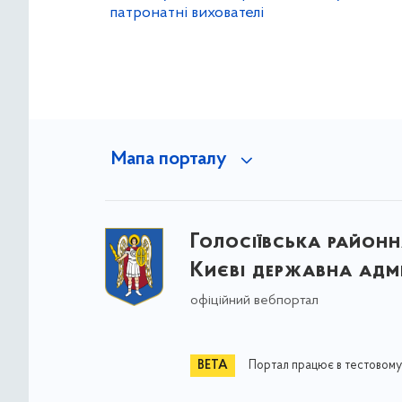
патронатні вихователі
Мапа порталу
Голосіївська районна
Києві державна адмі
офіційний вебпортал
Портал працює в тестовому