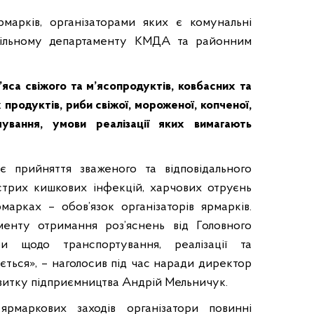
марків, організаторами яких є комунальні
офільному департаменту КМДА та районним
’яса свіжого та м’ясопродуктів, ковбасних та
 продуктів, риби свіжої, мороженої, копченої,
чування, умови реалізації яких вимагають
є прийняття зваженого та відповідального
стрих кишкових інфекцій, харчових отруєнь
арках – обов’язок організаторів ярмарків.
енту отримання роз’яснень від Головного
би щодо транспортування, реалізації та
ується», – наголосив під час наради директор
витку підприємництва Андрій Мельничук.
ярмаркових заходів організатори повинні