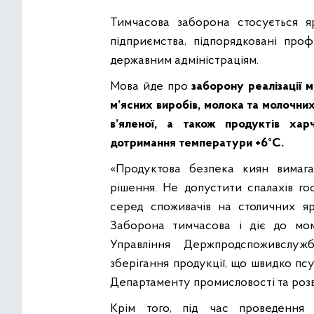
Тимчасова заборона стосується яр
підприємства, підпорядковані пр
державним адміністраціям.
Мова йде про
заборону реалізації м
м’ясних виробів, молока та молочних
в’яленої, а також продуктів хар
дотримання температури +6°С.
«Продуктова безпека киян вимага
рішення. Не допустити спалахів го
серед споживачів на столичних ярм
Заборона тимчасова і діє до мом
Управління Держпродспоживслуж
зберігання продукції, що швидко пс
Департаменту промисловості та роз
Крім того, під час проведення 