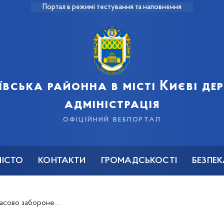
Портал в режимі тестування та наповнення
ївська районна в місті Києві д
адміністрація
офіційний вебпортал
МІСТО
КОНТАКТИ
ГРОМАДСЬКОСТІ
БЕЗПЕ
даж швидкопсувної продукції