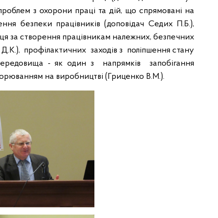
проблем з охорони праці та дій, що спрямовані на
ня безпеки працівників (доповідач Седих П.Б.),
вця за створення працівникам належних, безпечних
 Д.К.), профілактичних заходів з поліпшення стану
 середовища - як один з напрямків запобігання
рюванням на виробництві (Гриценко В.М.).