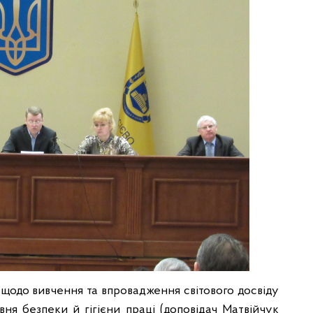
 щодо вивчення та впровадження світового досвіду
івня безпеки й гігієни праці (доповідач Матвійчук