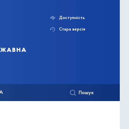
Доступність
Стара версія
ержавна
КА
Пошук