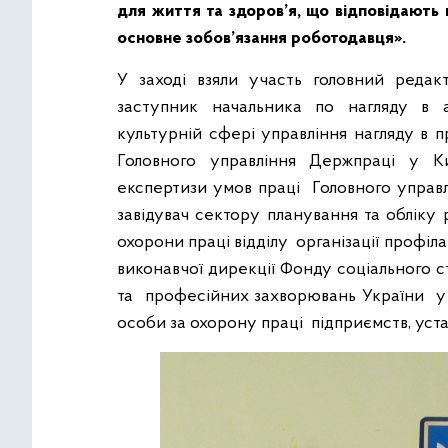
для життя та здоров’я, що відповідають
основне зобов’язання роботодавця».
У заході взяли участь головний редак
заступник начальника по нагляду в а
культурній сфері управління нагляду в 
Головного управління Держпраці у Киї
експертизи умов праці
Головного управл
завідувач сектору планування та обліку
охорони праці відділу організації профіл
виконавчої дирекції Фонду соціального 
та професійних захворювань України у м.
особи за охорону праці підприємств, уста