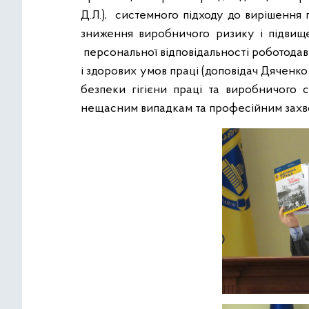
Д.Л.), системного підходу до вирішення 
зниження виробничого ризику і підвищен
персональної відповідальності роботода
і здорових умов праці (доповідач Дяченко
безпеки гігієни праці та виробничого
нещасним випадкам та професійним захво