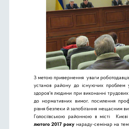
З метою привернення уваги роботодавців 
установ району до існуючих проблем у
здоров'я людини при виконанні трудових 
до нормативних вимог, посилення проф
рівня безпеки й запобігання нещасним в
Голосіївською районною в місті Києв
лютого 2017 року
нараду-семінар на тем