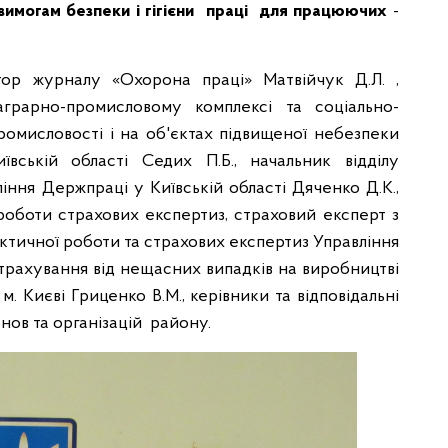
 вимогам безпеки і гігієни праці для працюючих
-
тор журналу «Охорона праці» Матвійчук Д.Л. ,
грарно-промисловому комплексі та соціально-
промисловості і на об'єктах підвищеної небезпеки
вській області Седих П.Б., начальник відділу
іння Держпраці у Київській області Дяченко Д.К.,
 роботи страхових експертиз, страховий експерт з
актичної роботи та страхових експертиз Управління
страхування від нещасних випадків на виробництві
 Києві Гриценко В.М., керівники та відповідальні
нов та організацій району.