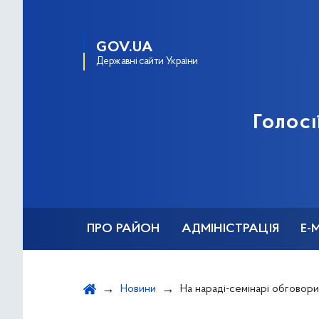
GOV.UA
Державні сайти України
Голосі
ПРО РАЙОН
АДМІНІСТРАЦІЯ
Е-
Новини
На нараді-семінарі обговорили питання б