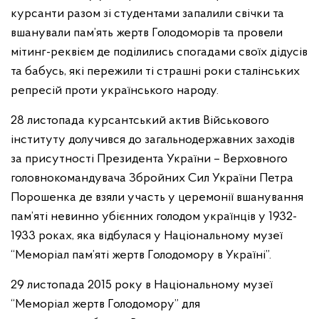
курсанти разом зі студентами запалили свічки та
вшанували пам’ять жертв Голодоморів та провели
мітинг-реквієм де поділились спогадами своїх дідусів
та бабусь, які пережили ті страшні роки сталінських
репресій проти українського народу.
28 листопада курсантський актив Військового
інституту долучився до загальнодержавних заходів
за присутності Президента України – Верховного
головнокомандувача Збройних Сил України Петра
Порошенка де взяли участь у церемонії вшанування
пам’яті невинно убієнних голодом українців у 1932-
1933 роках, яка відбулася у Національному музеї
“Меморіал пам’яті жертв Голодомору в Україні”.
29 листопада 2015 року в Національному музеї
“Меморіал жертв Голодомору” для