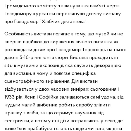
Громадського комітету з вшанування пам’яті жертв
Голодомору курсанти переглянули дитячу виставу
про Голодомор “Хлібчик для ангела”.
Особливість вистави полягає в тому, що музей чи не
вперше підійшов до вирішення вічного питання: як
розповідати дітям про Голодомор. І відповідь на нього
дають 5-16-річні юні актори. Вистава проходить in
situ в музейній експозиції, яка служить декорацією
для вистави, в чому й полягає специфіка
сценографічного вирішення. Дія вистави
відбувається у двох часових вимірах: сьогодення і
1933 рік. Ясик і Софійка залишаються самі удома, від
нудьги малий шибеник робить спробу зліпити
іграшку з хліба, за що отримує научання від
сестрички, а потім у сні діти потрапляють у село, де
живе їхня прабабуся, і стають свідками того, як діти