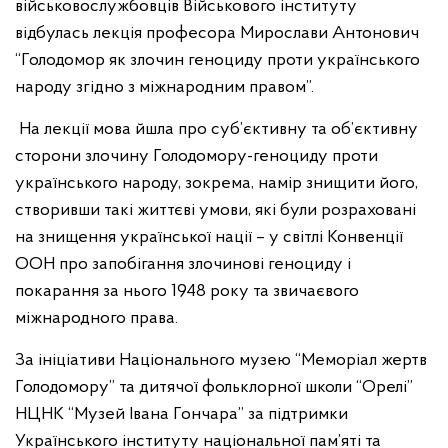
військовослужбовців Військового інституту
відбулась лекція професора Мирослави Антонович
“Голодомор як злочин геноциду проти українського
народу згідно з міжнародним правом”.
На лекції мова йшла про суб’єктивну та об’єктивну
сторони злочину Голодомору-геноциду проти
українського народу, зокрема, намір знищити його,
створивши такі життєві умови, які були розраховані
на знищення української нації – у світлі Конвенції
ООН про запобігання злочинові геноциду і
покарання за нього 1948 року та звичаєвого
міжнародного права.
За ініціативи Національного музею “Меморіал жертв
Голодомору” та дитячої фольклорної школи “Орелі”
НЦНК “Музей Івана Гончара” за підтримки
Українського інституту національної пам’яті та