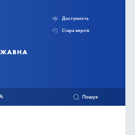
Доступність
Стара версія
ержавна
КА
Пошук