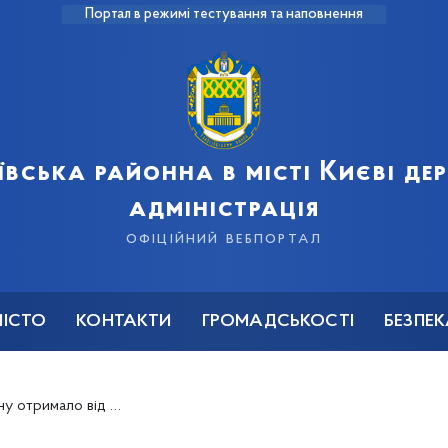
Портал в режимі тестування та наповнення
ївська районна в місті Києві д
адміністрація
офіційний вебпортал
МІСТО
КОНТАКТИ
ГРОМАДСЬКОСТІ
БЕЗПЕ
еленбуд&quot; посадковий матеріал