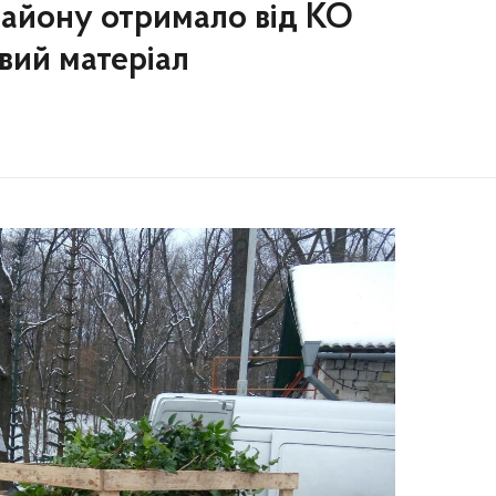
району отримало від КО
вий матеріал