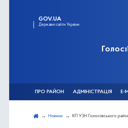
GOV.UA
Державні сайти України
Голосі
ПРО РАЙОН
АДМІНІСТРАЦІЯ
Е-
Новини
КП УЗН Голосіївського району отримало від КО &quot;Київз