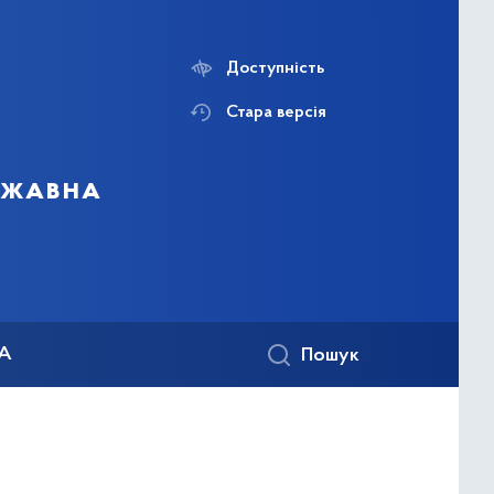
Доступність
Стара версія
ержавна
КА
Пошук