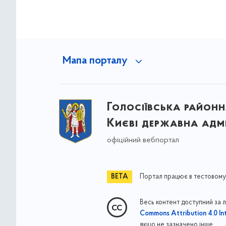
Мапа порталу
Голосіївська районна
Києві державна адмі
офіційний вебпортал
Портал працює в тестовому
Весь контент доступний за 
Commons Attribution 4.0 Int
якщо не зазначено інше