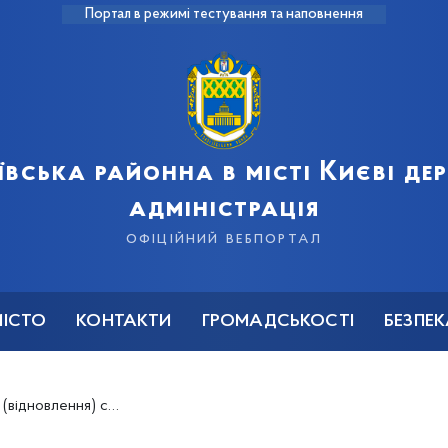
Портал в режимі тестування та наповнення
ївська районна в місті Києві д
адміністрація
офіційний вебпортал
МІСТО
КОНТАКТИ
ГРОМАДСЬКОСТІ
БЕЗПЕ
еним особам призначила виплати 194 громадянам