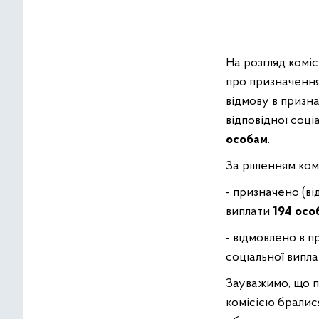
На розгляд комі
про призначення
відмову в призна
відповідної соці
особам
.
За рішенням комі
- призначено (ві
виплати
194 осо
- відмовлено в п
соціальної випл
Зауважимо, що п
комісією бралис