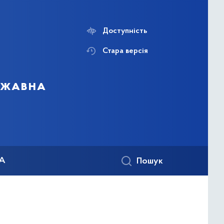
Доступність
Стара версія
ержавна
КА
Пошук