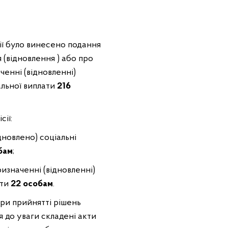
сії було винесено подання
 (відновлення ) або про
ченні (відновленні)
альної виплати
216
сії:
дновлено) соціальні
бам
;
ризначенні (відновленні)
ати
22 особам
.
ри прийнятті рішень
я до уваги складені акти