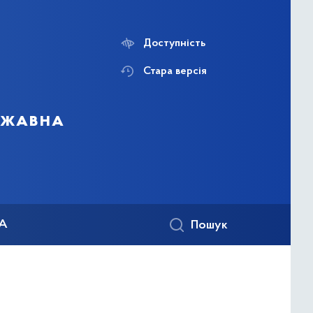
Доступність
Стара версія
ержавна
КА
Пошук