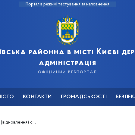
Портал в режимі тестування та наповнення
ївська районна в місті Києві д
адміністрація
офіційний вебпортал
МІСТО
КОНТАКТИ
ГРОМАДСЬКОСТІ
БЕЗПЕ
еним особам призначила виплати 118 громадянам