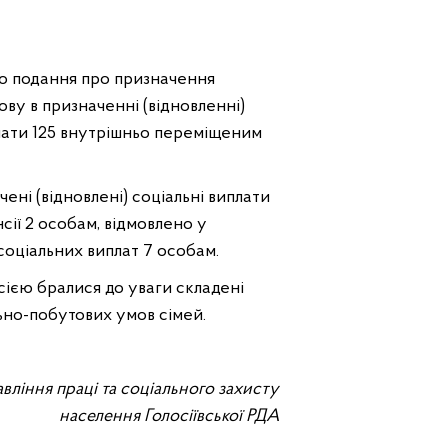
но подання про призначення
ову в призначенні (відновленні)
плати 125 внутрішньо переміщеним
чені (відновлені) соціальні виплати
нсії 2 особам, відмовлено у
соціальних виплат 7 особам.
сією бралися до уваги складені
ьно-побутових умов сімей.
вління праці та соціального захисту
населення Голосіївської РДА