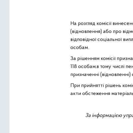
На розгляд комісії винесе
(відновлення) або про відм
відповідної соціальної ви
особам.
За рішенням комісії призна
118 особам,в тому числі пе
призначенні (відновленні) 
При прийнятті рішень комі
акти обстеження матеріал
За інформацією упра