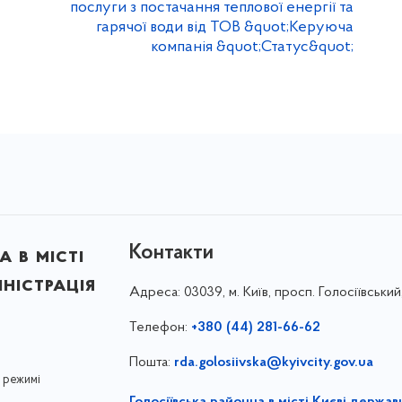
послуги з постачання теплової енергії та
гарячої води від ТОВ &quot;Керуюча
компанія &quot;Статус&quot;
Контакти
 в місті
ністрація
Адреса:
03039, м. Київ, просп. Голосіївський
Телефон:
+380 (44) 281-66-62
Пошта:
rda.golosiivska@kyivcity.gov.ua
 режимі