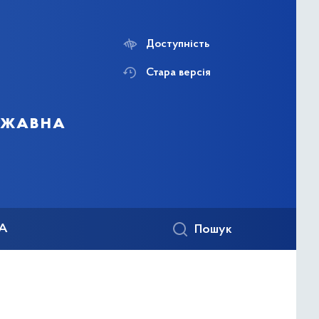
Доступність
Стара версія
ержавна
КА
Пошук