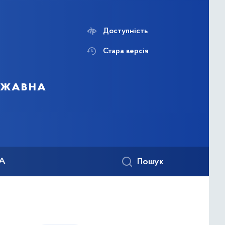
Доступність
Стара версія
ержавна
КА
Пошук