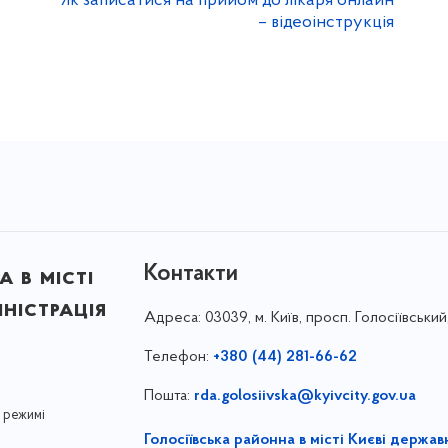
Як записатися на прийом до лікаря онлайн
– відеоінструкція
Контакти
 в місті
ністрація
Адреса:
03039, м. Київ, просп. Голосіївський
Телефон:
+380 (44) 281-66-62
Пошта:
rda.golosiivska@kyivcity.gov.ua
 режимі
Голосіївська районна в місті Києві держав