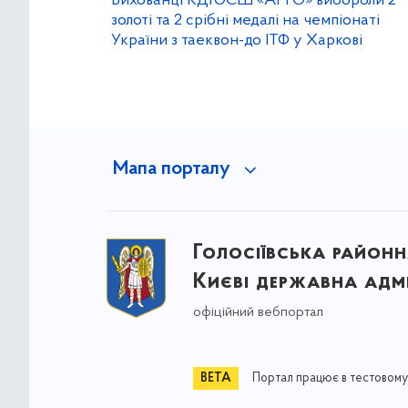
Вихованці КДЮСШ «АРГО» вибороли 2
золоті та 2 срібні медалі на чемпіонаті
України з таеквон-до ІТФ у Харкові
Мапа порталу
Голосіївська районна
Києві державна адмі
офіційний вебпортал
Портал працює в тестовому