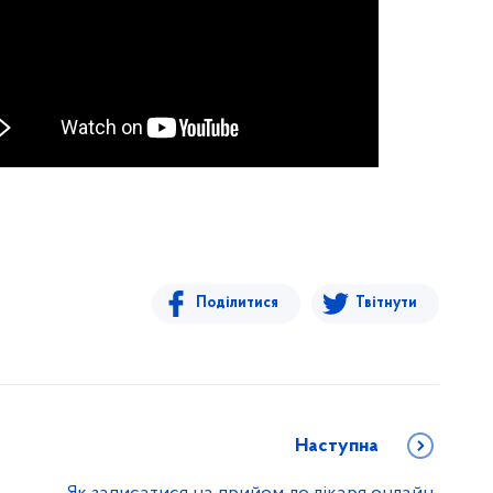
Поділитися
Твітнути
Наступна