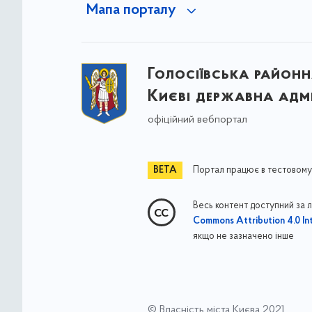
Мапа порталу
Голосіївська районна
Києві державна адмі
офіційний вебпортал
Портал працює в тестовому
Весь контент доступний за 
Commons Attribution 4.0 Int
якщо не зазначено інше
© Власність міста Києва 2021