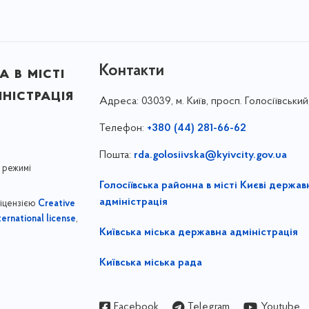
Контакти
 в місті
ністрація
Адреса:
03039, м. Київ, просп. Голосіївський
Телефон:
+380 (44) 281-66-62
Пошта:
rda.golosiivska@kyivcity.gov.ua
 режимі
Голосіївська районна в місті Києві держав
адміністрація
ліцензією
Creative
,
ernational license
Київська міська державна адміністрація
Київська міська рада
Facebook
Telegram
Youtube