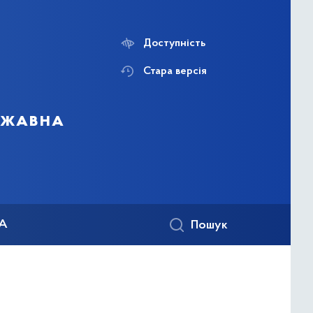
Доступність
Стара версія
ержавна
КА
Пошук