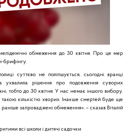
иепідемічні обмеження до 30 квітня. Про це мер
н-брифінгу.
толиці суттєво не поліпшується, сьогодні вранці
ста ухвалила рішення про подовження суворих
ні, тобто до 30 квітня. У нас немає іншого вибору.
 такою кількістю хворих. Інакше смертей буде ще
ть раніше запроваджені обмеження», – сказав Віталій
итими всі школи і дитячі садочки.