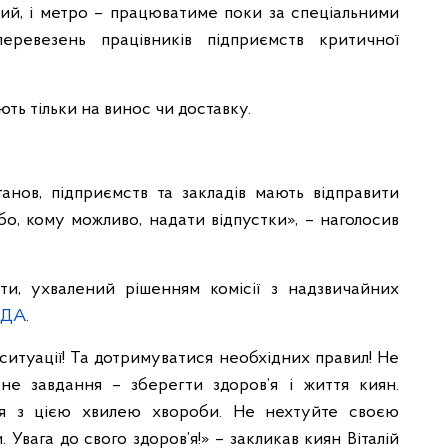
ий, і метро – працюватиме поки за спеціальними
еревезень працівників підприємств критичної
ь тільки на винос чи доставку.
анов, підприємств та закладів мають відправити
бо, кому можливо, надати відпустки», – наголосив
и, ухвалений рішенням комісії з надзвичайних
МДА
.
 ситуації! Та дотримуватися необхідних правил! Не
не завдання – зберегти здоров’я і життя киян.
я з цією хвилею хвороби. Не нехтуйте своєю
 Увага до свого здоров’я!» – закликав киян Віталій