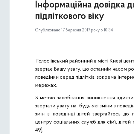
Інформаційна довідка дл
підліткового віку
Опубліковано 17 березня 2017 року о 10:34
Голосіївський районний в місті Києві центр
звертає Вашу увагу, що останнім часом р
поведінки серед підлітків, зокрема інтерн
мережах.
З метою запобігання виникнення адиктив
звертати увагу на будь-які зміни в поведі
змін в поведінці дітей звертайтесь до 
центру соціальних служб для сім’ї, дітей
49).