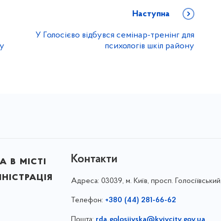
Наступна
У Голосієво відбувся семінар-тренінг для
ну
психологів шкіл району
Контакти
 в місті
ністрація
Адреса:
03039, м. Київ, просп. Голосіївський
Телефон:
+380 (44) 281-66-62
Пошта:
rda.golosiivska@kyivcity.gov.ua