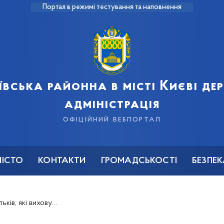
Портал в режимі тестування та наповнення
ївська районна в місті Києві д
адміністрація
офіційний вебпортал
МІСТО
КОНТАКТИ
ГРОМАДСЬКОСТІ
БЕЗПЕ
ь дітей підліткового віку