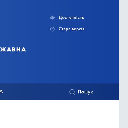
Доступність
Стара версія
ержавна
КА
Пошук