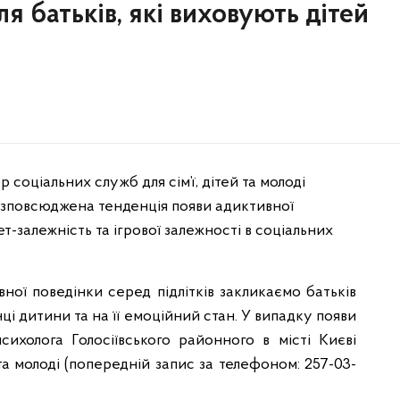
я батьків, які виховують дітей
 соціальних служб для сім’ї, дітей та молоді
озповсюджена тенденція появи адиктивної
ет-залежність та ігрової залежності в соціальних
ної поведінки серед підлітків закликаємо батьків
нці дитини та на її емоційний стан. У випадку появи
психолога Голосіївського районного в місті Києві
 та молоді (попередній запис за телефоном: 257-03-