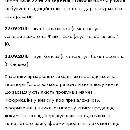
виробників
22 та 23 вересня
в Голосіївському районі
відбулись традиційні сільськогосподарські ярмарки,
за адресами:
22
.09.2018
– вул. Паньківська (в межах вул.
Саксаганського та Жилянської), вул. Голосіївська, 4-
10;
23
.09.2018
- вул. Конєва (в межах вул. Ломоносова та
В. Касіяна).
Учасники ярмаркових заходів, які проводяться на
території Голосіївського району мають документи,
що засвідчують якість продукції, намет,
інформаційну вивіску про приналежність,
оформленні цінники, санітарну книгу продавця,
документ, що підтверджує діяльність, наявність
відповідного одягу-форми продавця, документ, що